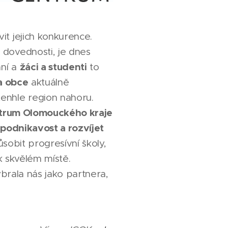
it jejich konkurence.
 dovednosti, je dnes
žáci a studenti
ní a
to
a obce
aktuálně
enhle region nahoru.
ntrum Olomouckého kraje
podnikavost a rozvíjet
sobit progresívní školy,
ak skvělém místě.
brala nás jako partnera,