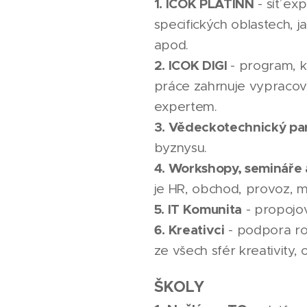
1. ICOK PLATINN
- síť ex
specifických oblastech, ja
apod.
2. ICOK DIGI
- program, k
práce zahrnuje vypracován
expertem.
3. Vědeckotechnický par
byznysu.
4. Workshopy, semináře
je HR, obchod, provoz, 
5. IT Komunita
- propojov
6. Kreativci
- podpora ro
ze všech sfér kreativity,
ŠKOLY