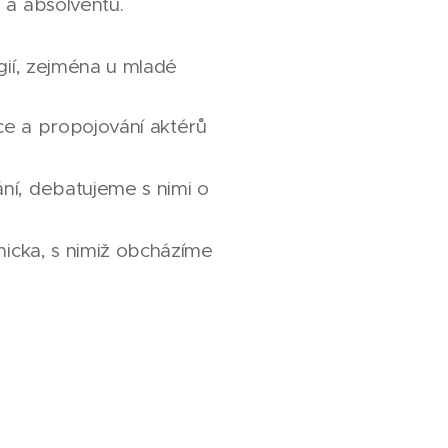
 a absolventů.
gií, zejména u mladé
ce a propojování aktérů
ání, debatujeme s nimi o
nicka, s nimiž obcházíme