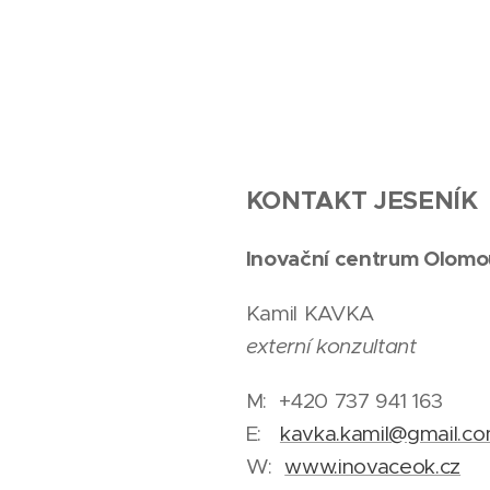
KONTAKT JESENÍK
Inovační centrum Olomo
Kamil KAVKA
externí konzultant
M: +420 737 941 163
E:
kavka.kamil@gmail.c
W:
www.inovaceok.cz