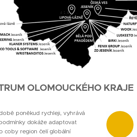
NTRUM OLOMOUCKÉHO KRAJE
 době poněkud rychleji, vyhrává
e podmínky dokáže adaptovat
o coby region čelí globální