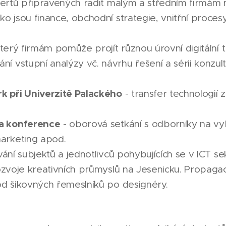
pertů připravených radit malým a středním firmám 
ko jsou finance, obchodní strategie, vnitřní procesy
terý firmám pomůže projít různou úrovní digitální
í vstupní analýzy vč. návrhu řešení a sérii konzult
k při Univerzitě Palackého
- transfer technologií
 a konference
- oborová setkání s odborníky na vy
marketing apod.
ání subjektů a jednotlivců pohybujících se v ICT se
zvoje kreativních průmyslů na Jesenicku. Propaga
 od šikovných řemeslníků po designéry.