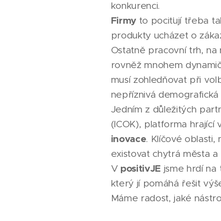
konkurenci.
Firmy
to pociťují třeba t
produkty ucházet o zákaz
Ostatně pracovní trh, na
rovněž mnohem dynamičt
musí zohledňovat při vol
nepříznivá demografická 
Jedním z důležitých part
(ICOK), platforma hrající
inovace
. Klíčové oblasti
existovat chytrá města a 
positivJE
V
jsme hrdí na 
který jí pomáhá řešit výš
Máme radost, jaké nást