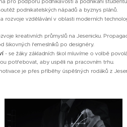
rma pro podporu podnikavosti a podnikání studentů
soutěž podnikatelských nápadů a byznys plánů.
 rozvoje vzdělávání v oblasti moderních technolo
zvoje kreativních průmyslů na Jesenicku. Propaga
 od šikovných řemeslníků po designéry.
ví
- se žáky základních škol mluvíme o volbě povol
ou potřebovat, aby uspěli na pracovním trhu.
 motivace je přes příběhy úspěšných rodáků z Jese