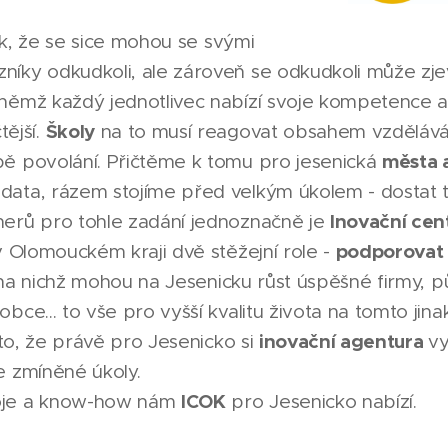
ak, že se sice mohou se svými
níky odkudkoli, ale zároveň se odkudkoli může zjev
 němž každý jednotlivec nabízí svoje kompetence a
Školy
ější.
na to musí reagovat obsahem vzdělává
města 
bě povolání. Přičtěme k tomu pro jesenická
data, rázem stojíme před velkým úkolem - dostat t
Inovační ce
nerů pro tohle zadání jednoznačně je
podporovat 
 v Olomouckém kraji dvě stěžejní role -
, na nichž mohou na Jesenicku růst úspěšné firmy, pů
obce... to vše pro vyšší kvalitu života na tomto jin
inovační agentura
to, že právě pro Jesenicko si
vy
e zmíněné úkoly.
ICOK
roje a know-how nám
pro Jesenicko nabízí.