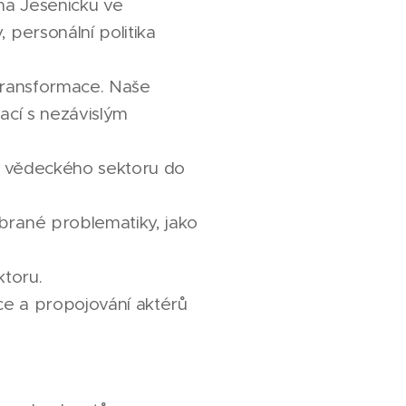
na Jesenicku ve
, personální politika
 transformace. Naše
ací s nezávislým
 z vědeckého sektoru do
brané problematiky, jako
ktoru.
ce a propojování aktérů