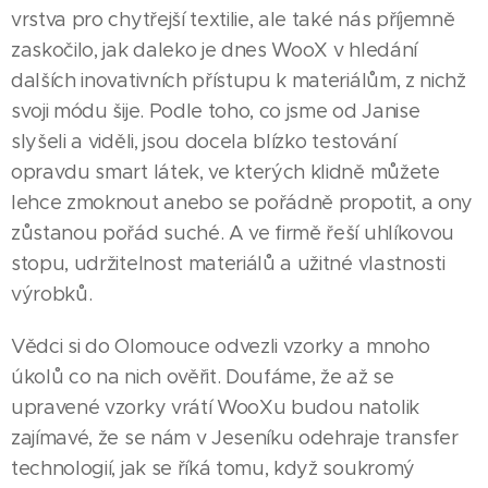
vrstva pro chytřejší textilie, ale také nás příjemně
zaskočilo, jak daleko je dnes WooX v hledání
dalších inovativních přístupu k materiálům, z nichž
svoji módu šije. Podle toho, co jsme od Janise
slyšeli a viděli, jsou docela blízko testování
opravdu smart látek, ve kterých klidně můžete
lehce zmoknout anebo se pořádně propotit, a ony
zůstanou pořád suché. A ve firmě řeší uhlíkovou
stopu, udržitelnost materiálů a užitné vlastnosti
výrobků.
Vědci si do Olomouce odvezli vzorky a mnoho
úkolů co na nich ověřit. Doufáme, že až se
27.07.2026
upravené vzorky vrátí WooXu budou natolik
Na polích
01.08.2026
29.07.2026
zajímavé, že se nám v Jeseníku odehraje transfer
Priessnitzovy
Díky
okolo
technologií, jak se říká tomu, když soukromý