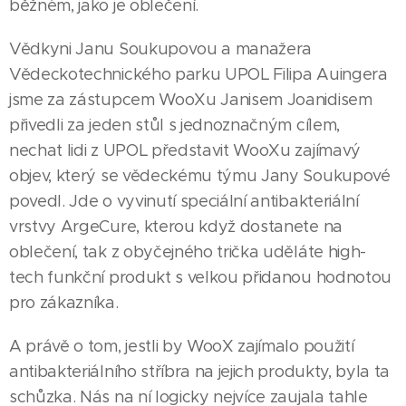
běžném, jako je oblečení.
Vědkyni Janu Soukupovou a manažera
Vědeckotechnického parku UPOL Filipa Auingera
jsme za zástupcem WooXu Janisem Joanidisem
přivedli za jeden stůl s jednoznačným cílem,
nechat lidi z UPOL představit WooXu zajímavý
objev, který se vědeckému týmu Jany Soukupové
povedl. Jde o vyvinutí speciální antibakteriální
vrstvy ArgeCure, kterou když dostanete na
oblečení, tak z obyčejného trička uděláte high-
tech funkční produkt s velkou přidanou hodnotou
pro zákazníka.
A právě o tom, jestli by WooX zajímalo použití
antibakteriálního stříbra na jejich produkty, byla ta
schůzka. Nás na ní logicky nejvíce zaujala tahle