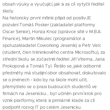
obsah výuky a vyučující, jak si za cíl vytyčil ředitel
školy.
Na historicky první mítink přijali od positivJE
pozvání Tomáš Posker (zakladatel platformy
Oscar Senior), Honza Knoz (správce sítě v M.B.A.
Finance), Martin Mikulec (programátor a
spoluzakladatel Coworking Jeseník) a Petr Velc
(student, člen tréninkového centra Microsoftu), za
střední školu se zúčastnili ředitel Jiří Viterna, Jana
Prokopová a Tomáš Tyl. Řešilo se, jaké odborné
předměty má studijní obor obsahovat, diskutovalo
se o jménech - kdo by na škole mohl učit,
přemýšlelo se o praxi budoucích studentů ve
firmách na Jesenicku... byl učiněn první krok pro
vznik platformy, která si primárně klade za cíl
podpořit rozvoj IT po celém Jesenicku.