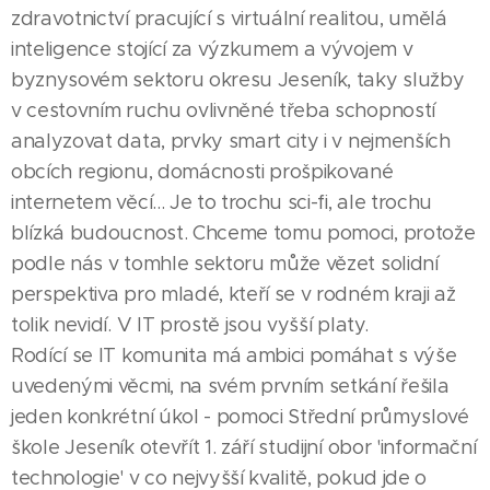
zdravotnictví pracující s virtuální realitou, umělá
inteligence stojící za výzkumem a vývojem v
byznysovém sektoru okresu Jeseník, taky služby
v cestovním ruchu ovlivněné třeba schopností
analyzovat data, prvky smart city i v nejmenších
obcích regionu, domácnosti prošpikované
internetem věcí... Je to trochu sci-fi, ale trochu
blízká budoucnost. Chceme tomu pomoci, protože
podle nás v tomhle sektoru může vězet solidní
perspektiva pro mladé, kteří se v rodném kraji až
tolik nevidí. V IT prostě jsou vyšší platy.
Rodící se IT komunita má ambici pomáhat s výše
uvedenými věcmi, na svém prvním setkání řešila
jeden konkrétní úkol - pomoci Střední průmyslové
škole Jeseník otevřít 1. září studijní obor 'informační
technologie' v co nejvyšší kvalitě, pokud jde o