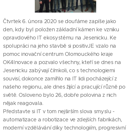
Čtvrtek 6. února 2020 se doufáme zapíše jako
den, kdy byl položen základní kámen ke vzniku
opravdového IT ekosystému na Jesenicku. Ke
spolupráci na jeho stavbě si positivJE vzalo na
pomoc inovační centrum Olomouckého kraje
OK4Inovace a pozvalo všechny, kteří se dnes na
Jesenicku zabývají čímkoli, co s technologiemi
souvisí, dokonce zamířilo na IT lidi pocházející z
našeho regionu, ale dnes žijící a pracující různě po
světě. Osloveno bylo 26, dobře polovina z nich
nějak reagovala.
Představte si IT v tom nejširším slova smyslu -
automatizace a robotizace ve zdejších fabrikách,
moderní vzdělávání díky technologiím, progresivní