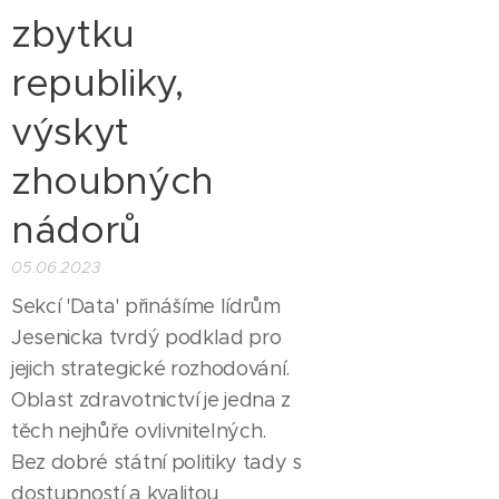
zbytku
republiky,
výskyt
zhoubných
nádorů
05.06.2023
Sekcí 'Data' přinášíme lídrům
Jesenicka tvrdý podklad pro
jejich strategické rozhodování.
Oblast zdravotnictví je jedna z
těch nejhůře ovlivnitelných.
Bez dobré státní politiky tady s
dostupností a kvalitou