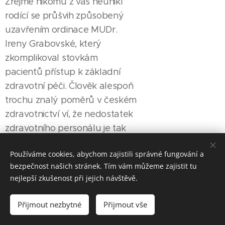
Zřejmě nikomu z vás neunikl
rodící se průšvih způsobený
uzavřením ordinace MUDr.
Ireny Grabovské, který
zkomplikoval stovkám
pacientů přístup k základní
zdravotní péči. Člověk alespoň
trochu znalý poměrů v českém
zdravotnictví ví, že nedostatek
zdravotního personálu je tak
nějak národní problém. Byly
Používáme cookies, abychom zajistili správné fungování a
tedy spousty otazníků, jak
bezpečnost našich stránek. Tím vám můžeme zajistit tu
rychle se podaří...
nejlepší zkušenost při jejich návštěvě.
Přijmout nezbytné
Přijmout vše
Nano novinka v