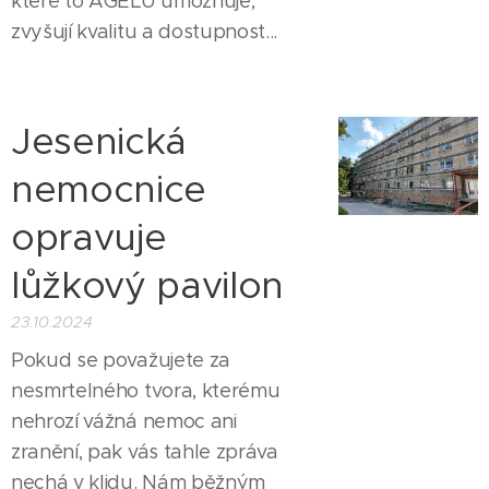
které to AGELU umožňuje,
zvyšují kvalitu a dostupnost...
Jesenická
nemocnice
opravuje
lůžkový pavilon
23.10.2024
Pokud se považujete za
nesmrtelného tvora, kterému
nehrozí vážná nemoc ani
zranění, pak vás tahle zpráva
nechá v klidu. Nám běžným