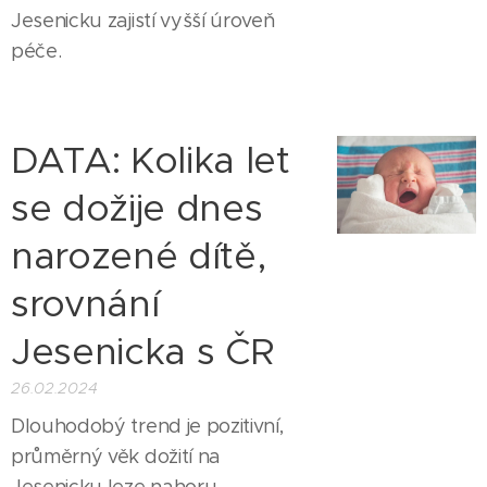
Jesenicku zajistí vyšší úroveň
péče.
DATA: Kolika let
se dožije dnes
narozené dítě,
srovnání
Jesenicka s ČR
26.02.2024
Dlouhodobý trend je pozitivní,
průměrný věk dožití na