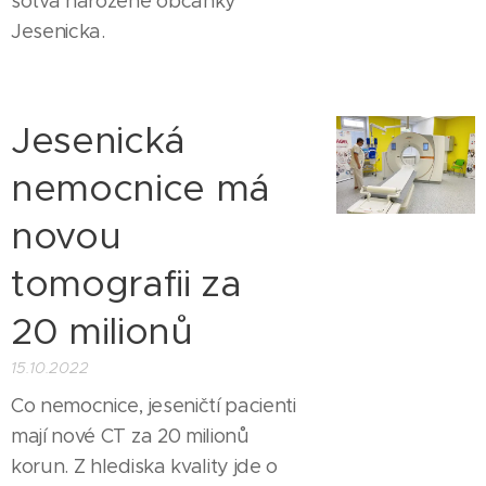
sotva narozené občánky
Jesenicka.
Jesenická
nemocnice má
novou
tomografii za
20 milionů
15.10.2022
Co nemocnice, jeseničtí pacienti
mají nové CT za 20 milionů
korun. Z hlediska kvality jde o