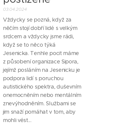
03.04.2024
Vždycky se pozná, když za
něčím stojí dobří lidé s velkým
srdcem a vždycky jsme rádi,
když se to něco týká
Jesenicka. Tenhle pocit máme
z působení organizace Sipora,
jejímž posláním na Jesenicku je
podpora lidí s poruchou
autistického spektra, duševním
onemocněním nebo mentálním
znevýhodněním. Službami se
jim snaží pomáhat v tom, aby
mohli vést...