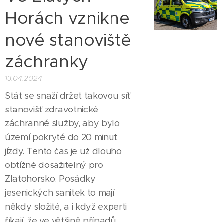
Horách vznikne
nové stanoviště
záchranky
13.04.2024
Stát se snaží držet takovou síť
stanovišť zdravotnické
záchranné služby, aby bylo
území pokryté do 20 minut
jízdy. Tento čas je už dlouho
obtížně dosažitelný pro
Zlatohorsko. Posádky
jesenických sanitek to mají
někdy složité, a i když experti
říkají, že ve většině případů