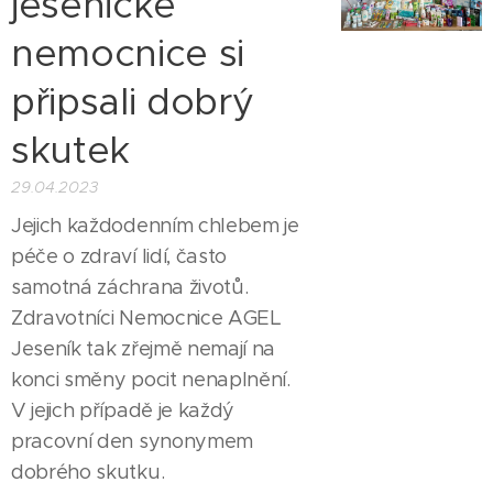
jesenické
nemocnice si
připsali dobrý
skutek
29.04.2023
Jejich každodenním chlebem je
péče o zdraví lidí, často
samotná záchrana životů.
Zdravotníci Nemocnice AGEL
Jeseník tak zřejmě nemají na
konci směny pocit nenaplnění.
V jejich případě je každý
pracovní den synonymem
dobrého skutku.