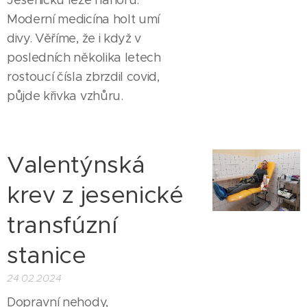
Jesenicku leze nahoru.
Moderní medicína holt umí
divy. Věříme, že i když v
posledních několika letech
rostoucí čísla zbrzdil covid,
půjde křivka vzhůru.
Valentýnská
krev z jesenické
transfúzní
stanice
24.02.2024
Dopravní nehody,