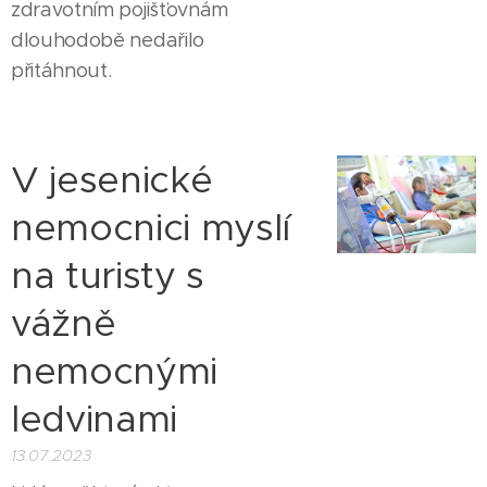
zdravotním pojišťovnám
dlouhodobě nedařilo
přitáhnout.
V jesenické
nemocnici myslí
na turisty s
vážně
nemocnými
ledvinami
13.07.2023