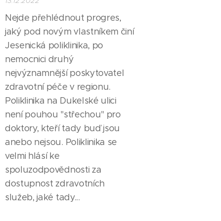
13.12.2022
Nejde přehlédnout progres,
jaký pod novým vlastníkem činí
Jesenická poliklinika, po
nemocnici druhý
nejvýznamnější poskytovatel
zdravotní péče v regionu.
Poliklinika na Dukelské ulici
není pouhou "střechou" pro
doktory, kteří tady buď jsou
anebo nejsou. Poliklinika se
velmi hlásí ke
spoluzodpovědnosti za
dostupnost zdravotních
služeb, jaké tady...