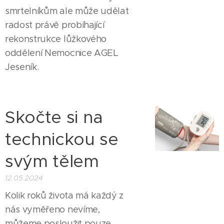
smrtelníkům ale může udělat
radost právě probíhající
rekonstrukce lůžkového
oddělení Nemocnice AGEL
Jeseník.
Skočte si na
technickou se
svým tělem
12.05.2024
Kolik roků života má každý z
nás vyměřeno nevíme,
můžeme posloužit pouze