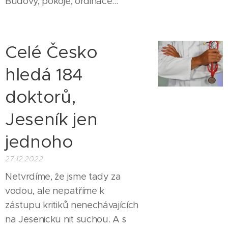
Budovy, pokoje, ordinace...
Celé Česko
hledá 184
doktorů,
Jeseník jen
jednoho
27.12.2022
Netvrdíme, že jsme tady za
vodou, ale nepatříme k
zástupu kritiků nenechávajících
na Jesenicku nit suchou. A s