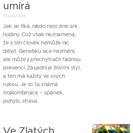
umírá
15.04.2024
Jak se říká, nikdo neví dne ani
hodiny. Což však neznamená,
že s tím člověk nemůže nic
dělat. Genetiku sice nezmění,
ale může ji přechytračit řádnou
prevencí. Zásadní je životní styl,
a ten má každý ve svých
rukou. Je to ta známá
trojkombinace – spánek,
pohyb, strava.
Ve Zlatých