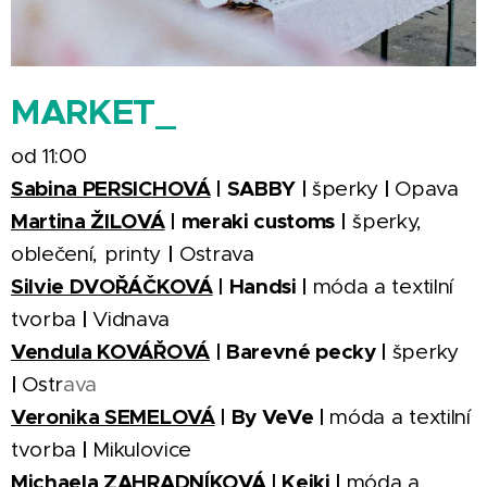
MARKET_
od 11:00
Sabina PERSICHOVÁ
| SABBY |
|
šperky
Opava
Martina ŽILOVÁ
| meraki customs |
šperky,
|
oblečení, printy
Ostrava
Silvie DVOŘÁČKOVÁ
| Handsi |
móda a textilní
|
tvorba
Vidnava
Vendula KOVÁŘOVÁ
| Barevné pecky |
šperky
|
Ostr
ava
Veronika SEMELOVÁ
| By VeVe |
móda a textilní
|
tvorba
Mikulovice
Michaela ZAHRADNÍKOVÁ
| Keiki |
móda a