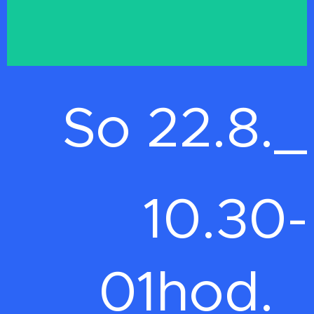
So 22.8._
10.30-
01hod._