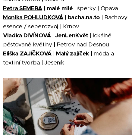
Petra SEMERA
| malé milé |
|
šperky
Opava
Monika POHLUDKOVÁ
| bacha.na.to |
Bachovy
|
esence / seberozvoj
Krnov
Vlaďka DIVÍNOVÁ
| JenLenKvět |
lokálně
|
pěstované květiny
Petrov nad Desnou
Eliška ZAJÍČKOVÁ
| Malý zajíček |
móda a
|
textilní tvorba
Jeseník