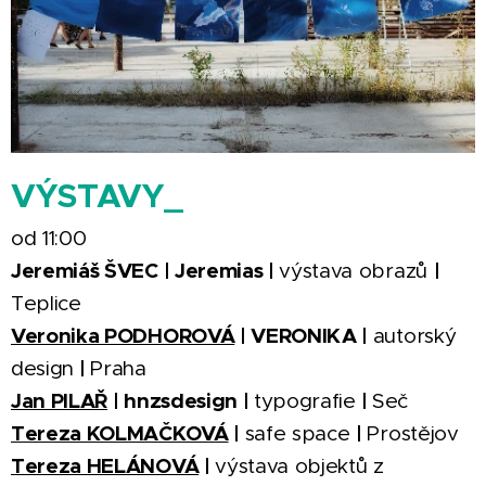
VÝSTAVY_
od 11:00
Jeremiáš ŠVEC | Jeremias |
|
výstava obrazů
Teplice
Veronika PODHOROVÁ
| VERONIKA |
autorský
|
design
Praha
Jan PILAŘ
| hnzsdesign |
|
typografie
Seč
Tereza KOLMAČKOVÁ
|
|
safe space
Prostějov
Tereza HELÁNOVÁ
|
výstava objektů z