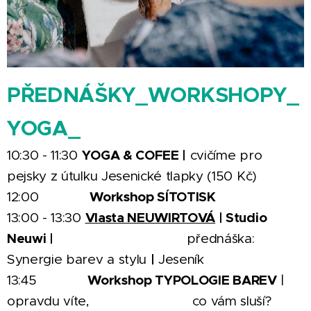
PŘEDNÁŠKY_WORKSHOPY_
YOGA_
YOGA & COFEE |
10:30 - 11:30
cvičíme pro
pejsky z útulku Jesenické tlapky (150 Kč)
Workshop SÍTOTISK
12:00
Vlasta NEUWIRTOVÁ
| Studio
13:00 - 13:30
Neuwi |
přednáška:
|
Synergie barev a stylu
Jeseník
Workshop TYPOLOGIE BAREV
13:45
|
opravdu víte, co vám sluší?