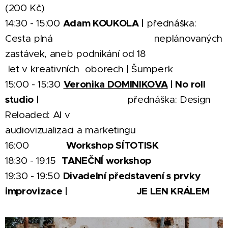
(200 Kč)
Adam KOUKOLA |
14:30 - 15:00
přednáška:
Cesta plná neplánovaných
zastávek, aneb podnikání od 18
|
let v kreativních oborech
Šumperk
Veronika DOMINIKOVA
| No roll
15:00 - 15:30
studio |
přednáška: Design
Reloaded: AI v
audiovizualizaci a marketingu
Workshop SÍTOTISK
16:00
TANEČNÍ workshop
18:30 - 19:15
Divadelní představení s prvky
19:30 - 19:50
improvizace | JE LEN KRÁLEM