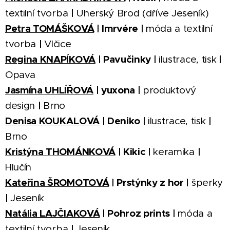
|
textilní tvorba
Uherský Brod (dříve Jeseník)
Petra TOMÁŠKOVÁ
| Imrvére |
móda a textilní
|
tvorba
Vlčice
Regina KNAPÍKOVÁ
| Pavučinky |
|
ilustrace, tisk
Opava
Jasmína UHLÍŘOVÁ
| yuxona |
produktový
|
design
Brno
Denisa KOUKALOVÁ
| Deniko |
|
ilustrace, tisk
Brno
Kristýna THOMÁNKOVÁ
| Kikic |
|
keramika
Hlučín
Kateřina ŠROMOTOVÁ
| Prstýnky z hor |
šperky
|
Jeseník
Natália LAJČIAKOVÁ
| Pohroz prints |
móda a
|
textilní tvorba
Jeseník