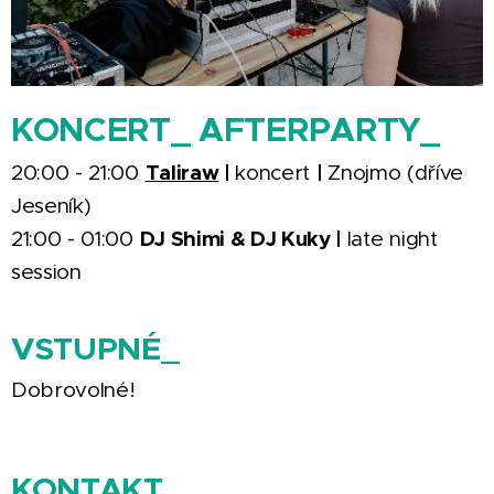
KONCERT_ AFTERPARTY_
Taliraw
|
|
20:00 - 21:00
koncert
Znojmo (dříve
Jeseník)
DJ Shimi & DJ Kuky |
21:00 - 01:00
late night
session
VSTUPNÉ_
Dobrovolné!
KONTAKT_