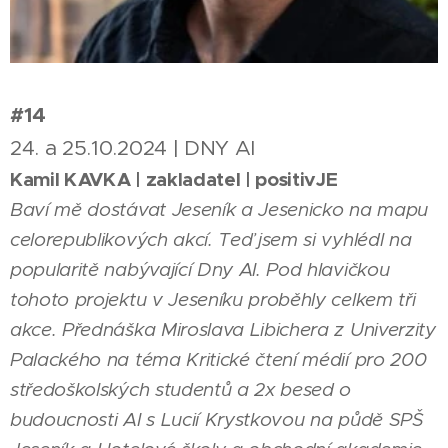
#14
24. a 25.10.2024 | DNY AI
Kamil KAVKA | zakladatel | positivJE
Baví mě dostávat Jeseník a Jesenicko na mapu
celorepublikových akcí. Teď jsem si vyhlédl na
popularitě nabývající Dny AI. Pod hlavičkou
tohoto projektu v Jeseníku proběhly celkem tři
akce. Přednáška Miroslava Libichera z Univerzity
Palackého na téma Kritické čtení médií pro 200
středoškolských studentů a 2x besed o
budoucnosti AI s Lucií Krystkovou na půdě SPŠ