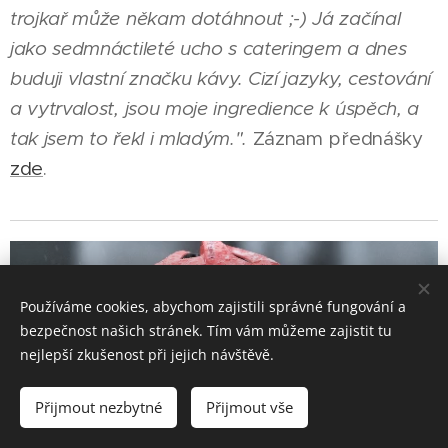
trojkař může někam dotáhnout ;-) Já začínal
jako sedmnáctileté ucho s cateringem a dnes
buduji vlastní značku kávy. Cizí jazyky, cestování
a vytrvalost, jsou moje ingredience k úspěch, a
tak jsem to řekl i mladým.".
Záznam přednášky
zde
.
Používáme cookies, abychom zajistili správné fungování a
bezpečnost našich stránek. Tím vám můžeme zajistit tu
nejlepší zkušenost při jejich návštěvě.
Přijmout nezbytné
Přijmout vše