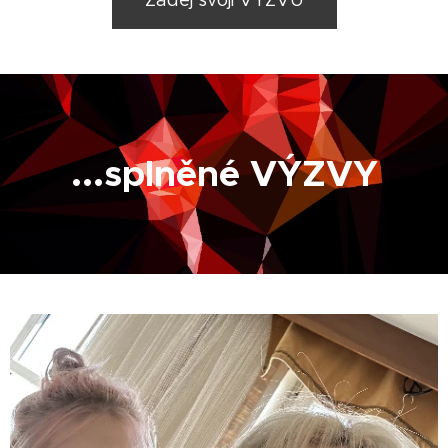
Zadej svoji VÝZVU
...splněné VÝZVY