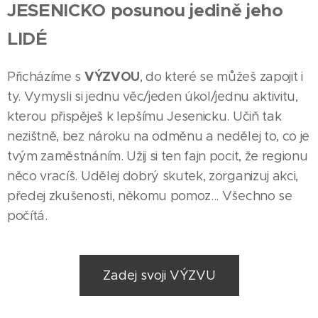
JESENICKO posunou jedině jeho
LIDÉ
VÝZVOU
Přicházíme s
, do které se můžeš zapojit i
ty. Vymysli si jednu věc/jeden úkol/jednu aktivitu,
kterou přispěješ k lepšímu Jesenicku. Učiň tak
nezištně, bez nároku na odměnu a nedělej to, co je
tvým zaměstnáním. Užij si ten fajn pocit, že regionu
něco vracíš. Udělej dobrý skutek, zorganizuj akci,
předej zkušenosti, někomu pomoz... Všechno se
počítá.
Zadej svoji VÝZVU