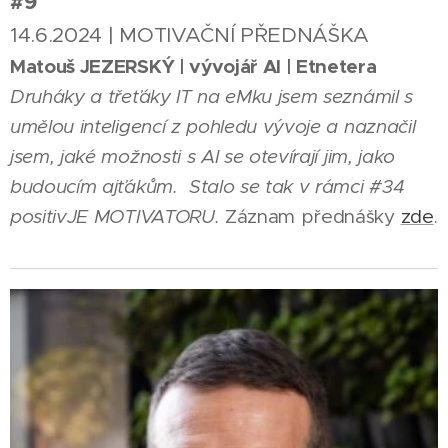
#9
14.6.2024 | MOTIVAČNÍ PŘEDNÁŠKA
Matouš JEZERSKÝ | vývojář AI | Etnetera
Druháky a třeťáky IT na eMku jsem seznámil s
umělou inteligencí z pohledu vývoje a naznačil
jsem, jaké možnosti s AI se otevírají jim, jako
budoucím ajťákům. Stalo se tak v rámci #34
positivJE MOTIVATORU.
Záznam přednášky
zde
.