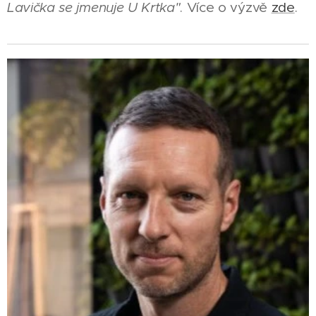
Lavička se jmenuje U Krtka"
. Více o výzvě
zde
.