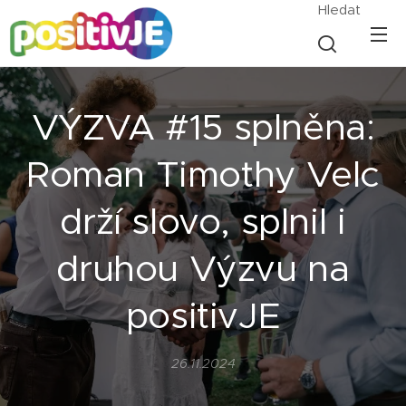
Hledat
VÝZVA #15 splněna:
Roman Timothy Velc
drží slovo, splnil i
druhou Výzvu na
positivJE
26.11.2024