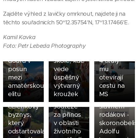
Jeseníčák
Tomáš
31.07.2026
Tomáš
Šárka
Kajnar
Zajděte výhled z lavičky omrknout, najdete ji na
Janík si za
Tomická
ovládl
těchto souřadnicích 50°12.35754'N, 17°13.17466'E.
volantem
se do
republikové
závodního
Bělé
šampionáty
Kamil Kavka
vozu plní
vrátila i
na silnici i
Foto: Petr Lebeda Photography
20.07.2026
sen a
kvůli
na dráze,
Šéfka ZD
doufá v
škole, kde
4 tituly
Jeseník
21.07.2026
posun
vede
mu
Lenka
Gabriela
18.07.2026
mezi
úspěšný
otevírají
Kurečková
Doupovcová
Doporučuje
amatérskou
výtvarný
cestu na
buduje
v
knihu o
elitu
kroužek
MS
svůj
nominaci
dalším
čelenkový
soutěže
slavném
byznys,
za přínos
rodákovi -
který
v oblasti
skoronobelis
odstartovala
životního
Adolfu