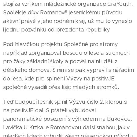
stojí za vznikem mládežnické organizace EraYouth.
Spolek je díky Romanově jesenickému původu
aktivní právě v jeho rodném kraji, už mu to vyneslo
i jednu pozvánku od prezidenta republiky.
Pod hlavičkou projektu Společně pro stromy
například zorganizoval besedu o lese a stromech
pro žáky základní školy a pozval na ni i děti z
dětského domova. S nimi se pak vypravil s nářadím
do lesa, kde pro splnění Výzvy na positivJE
společně vysadili přes tisíc mladých stromků.
Teď budoucí lesník splnil Výzvu číslo 2, kterou si
na positivJE dal. S přáteli vybudoval
panoramatické posezení s výhledem na Bukovice.
Lavička U Krtka je Romanovou další snahou, jak v
06.08.2026
28.07.2026
mladých lidech vzbudit zájem o jesenickou přírodu.