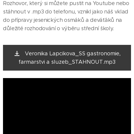
Rozhovor, který si můžete pustit na Youtube nebo
stáhnout v .mp3 do telefonu, vznikl jako náš vklad
do přípravy jesenických osmáků a deváťáků na
důležité rozhodování o výběru střední školy.
Veronika Lapcikova_SS gastronomie,
farmarstvi a sluzeb_STAHNOUT.mp3
11.05.2022
Profese
PRACOVNÍK
CALL
CENTRA:
M.B.A.
28.04.2022