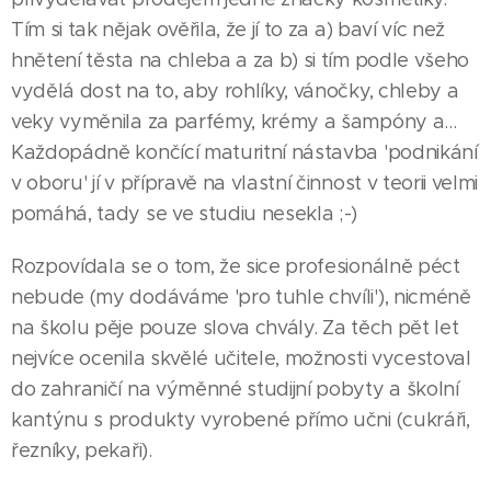
Tím si tak nějak ověřila, že jí to za a) baví víc než
hnětení těsta na chleba a za b) si tím podle všeho
vydělá dost na to, aby rohlíky, vánočky, chleby a
veky vyměnila za parfémy, krémy a šampóny a...
Každopádně končící maturitní nástavba 'podnikání
v oboru' jí v přípravě na vlastní činnost v teorii velmi
pomáhá, tady se ve studiu nesekla ;-)
Rozpovídala se o tom, že sice profesionálně péct
nebude (my dodáváme 'pro tuhle chvíli'), nicméně
na školu pěje pouze slova chvály. Za těch pět let
nejvíce ocenila skvělé učitele, možnosti vycestoval
do zahraničí na výměnné studijní pobyty a školní
kantýnu s produkty vyrobené přímo učni (cukráři,
řezníky, pekaři).