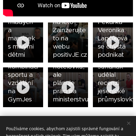
Finance je
Hledáte
26.04.2022
zaměstnavatel
brigádníky
PODCAST:
30.03.2022
mladých
na léto?
Pekařka
PODCAST:
11.04.2022
a
Zainzerujte
Veronika
PODCAST:
Roman
maminek
to na
Lapčíková
Hanka
Vavrač
14.03.2022
s malými
webu
se chystá
Řehová
vystudoval
PODCAST:
dětmi
positivJE.cz
podnikat
oceňuje
jesenickou
Miroslav
kombinaci
hotelovku,
Juhaňák
sportu a
ale
udělal
vzdělání
plánuje
recenzi
na
práci na
jesenické
GymJes
ministerstvu
průmyslovk
Share
Používáme cookies, abychom zajistili správné fungování a
bezpečnost našich stránek. Tím vám můžeme zajistit tu