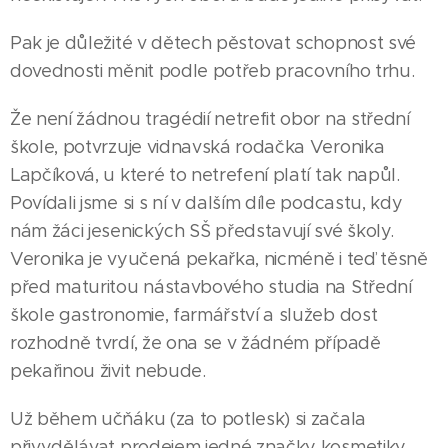
Pak je důležité v dětech pěstovat schopnost své
dovednosti měnit podle potřeb pracovního trhu.
Že není žádnou tragédií netrefit obor na střední
škole, potvrzuje vidnavská rodačka Veronika
Lapčíková, u které to netrefení platí tak napůl.
Povídali jsme si s ní v dalším díle podcastu, kdy
nám žáci jesenických SŠ představují své školy.
Veronika je vyučená pekařka, nicméně i teď těsně
před maturitou nástavbového studia na Střední
škole gastronomie, farmářství a služeb dost
rozhodně tvrdí, že ona se v žádném případě
pekařinou živit nebude.
Už během učňáku (za to potlesk) si začala
přivydělávat prodejem jedné značky kosmetiky.