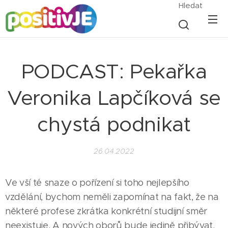
Hledat
PODCAST: Pekařka
Veronika Lapčíková se
chystá podnikat
26.04.2022
Ve vší té snaze o pořízení si toho nejlepšího
vzdělání, bychom neměli zapomínat na fakt, že na
některé profese zkrátka konkrétní studijní směr
neexistuje. A nových oborů bude jedině přibývat.