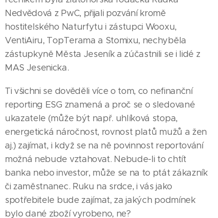
Nedvědová z PwC, přijali pozvání kromě
hostitelského Naturfytu i zástupci Wooxu,
VentiAiru, TopTerama a Stomixu, nechyběla
zástupkyně Města Jeseník a zúčastnili se i lidé z
MAS Jesenicka.
Ti všichni se dověděli více o tom, co nefinanční
reporting ESG znamená a proč se o sledované
ukazatele (může být např. uhlíková stopa,
energetická náročnost, rovnost platů mužů a žen
aj.) zajímat, i když se na ně povinnost reportování
možná nebude vztahovat. Nebude-li to chtít
banka nebo investor, může se na to ptát zákazník
či zaměstnanec. Ruku na srdce, i vás jako
spotřebitele bude zajímat, za jakých podmínek
bylo dané zboží vyrobeno, ne?