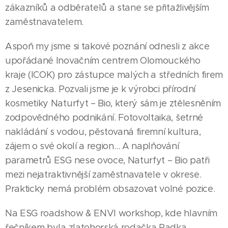
zákazníků a odběratelů a stane se přitažlivějším
zaměstnavatelem.
Aspoň my jsme si takové poznání odnesli z akce
upořádané Inovačním centrem Olomouckého
kraje (ICOK) pro zástupce malých a středních firem
z Jesenicka. Pozvali jsme je k výrobci přírodní
kosmetiky Naturfyt – Bio, který sám je ztělesněním
zodpovědného podnikání. Fotovoltaika, šetrné
nakládání s vodou, pěstovaná firemní kultura,
zájem o své okolí a region… A naplňování
parametrů ESG nese ovoce, Naturfyt – Bio patři
mezi nejatraktivnější zaměstnavatele v okrese.
Prakticky nemá problém obsazovat volné pozice.
Na ESG roadshow & ENVI workshop, kde hlavním
řečníkem byla zlatohorská rodačka Radka