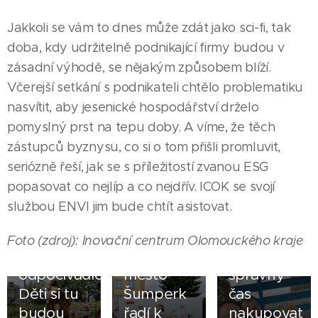
Jakkoli se vám to dnes může zdát jako sci-fi, tak
doba, kdy udržitelně podnikající firmy budou v
zásadní výhodě, se nějakým způsobem blíží.
Včerejší setkání s podnikateli chtělo problematiku
nasvítit, aby jesenické hospodářství drželo
pomyslný prst na tepu doby. A víme, že těch
zástupců byznysu, co si o tom přišli promluvit,
27.07.2026
seriózně řeší, jak se s příležitostí zvanou ESG
Na polích
01.08.2026
29.07.2026
popasovat co nejlíp a co nejdřív. ICOK se svojí
Priessnitzovy
Díky
okolo
službou ENVI jim bude chtít asistovat.
lázně
bateriovému
Bernartic
06.07.2026
otevřely
uložišti z
vrcholí
Foto (zdroj): Inovační centrum Olomouckého kraje
Promstal
nové
Fenixu se
sklizeň, je
postavil
11.07.2026
odpočívadlo.
město
správný
Hotel
na
Děti si tu
Šumperk
čas
Albatros
Ukrajině
budou
řadí k
nakupovat