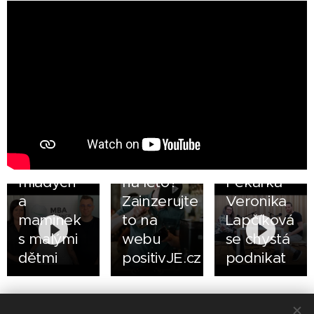
11.05.2022
Profese
PRACOVNÍK
CALL
CENTRA:
M.B.A.
28.04.2022
Finance je
Hledáte
26.04.2022
zaměstnavatel
brigádníky
PODCAST:
mladých
na léto?
Pekařka
a
Zainzerujte
Veronika
maminek
to na
Lapčíková
s malými
webu
se chystá
dětmi
positivJE.cz
podnikat
Share