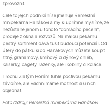
zprovoznit.
Celé to jejich podnikání se jmenuje Řemeslná
minipekárna Hanákovi a my si upřímně myslíme, že
nezůstane jenom u tohoto "domácího pečení",
prodeje z okna a rozvozů. Na malou pekárnu
pestrý sortiment dává tušit budoucí potenciál. Od
úterý do pátku si od Hanákových můžete koupit
žitný, grahamový, kmínový či dýňový chléb,
kaiserky, bagety, raženky, ale i koblihy či koláče.
Trochu Zlatým Horám tuhle poctivou pekárnu
závidíme, ale všichni máme možnost si u nich
objednat.
Foto (zdroj): Řemeslná minipekárna Hanákovi