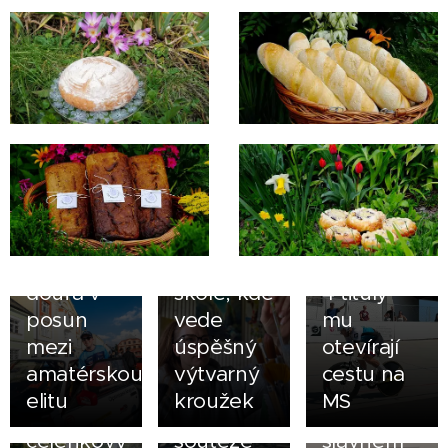
06.08.2026
28.07.2026
Jeseníčák
Tomáš
31.07.2026
Tomáš
Šárka
Kajnar
Janík si za
Tomická
ovládl
volantem
se do
republikové
závodního
Bělé
šampionáty
vozu plní
vrátila i
na silnici i
20.07.2026
sen a
kvůli
na dráze,
Šéfka ZD
doufá v
škole, kde
4 tituly
Jeseník
21.07.2026
posun
vede
mu
Lenka
Gabriela
18.07.2026
mezi
úspěšný
otevírají
Kurečková
Doupovcová
Doporučuje
amatérskou
výtvarný
cestu na
buduje
v
knihu o
elitu
kroužek
MS
svůj
nominaci
dalším
čelenkový
soutěže
slavném