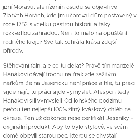
jižní Moravu, ale řízením osudu se objevili ve
Zlatých Horách, kde jim učaroval dům postavený v
roce 1753 s vcelku pestrou historií, a taky
rozkvetlou zahradou. Není to málo na opuštění
rodného kraje? Své tak sehrála krása zdejší
přírody.
Stěhování fajn, ale co tu dělat? Právě tím manželé
Hanákovi dávají trochu na frak zde zažitým
nářkům, že na Jesenicku není práce a hle, tu práci
si jde najít, tu práci si jde vymyslet. Alespoň tedy
Hanákovi si ji vymysleli. Od loňského podzimu
pečou ten nejlepší 100% žitný kváskový chléb na
okrese. Ten už dokonce nese certifikát Jeseníky -
originální produkt. Aby to bylo stylové, ve svém
domě objevili starou pec, kterou se chystají