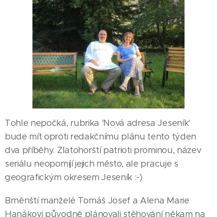
Tohle nepočká, rubrika 'Nová adresa Jeseník'
bude mít oproti redakčnímu plánu tento týden
dva příběhy. Zlatohorští patrioti prominou, název
seriálu neopomíjí jejich město, ale pracuje s
geografickým okresem Jeseník :-)
Brněnští manželé Tomáš Josef a Alena Marie
Hanákovi původně plánovali stěhování někam na