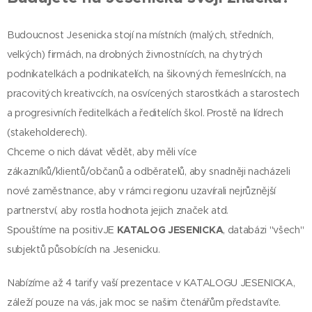
Budoucnost Jesenicka stojí na místních (malých, středních,
velkých) firmách, na drobných živnostnících, na chytrých
podnikatelkách a podnikatelích, na šikovných řemeslnících, na
pracovitých kreativcích, na osvícených starostkách a starostech
a progresivních ředitelkách a ředitelích škol. Prostě na lídrech
(stakeholderech).
Chceme o nich dávat vědět, aby měli více
zákazníků/klientů/občanů a odběratelů, aby snadněji nacházeli
nové zaměstnance, aby v rámci regionu uzavírali nejrůznější
partnerství, aby rostla hodnota jejich značek atd.
Spouštíme na positivJE
KATALOG JESENICKA
, databázi "všech"
subjektů působících na Jesenicku.
Nabízíme až 4 tarify vaší prezentace v KATALOGU JESENICKA,
záleží pouze na vás, jak moc se našim čtenářům představíte.