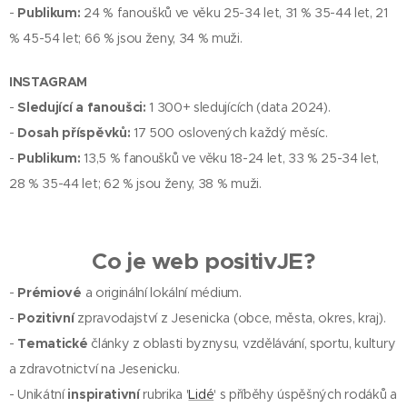
-
Publikum:
24 % fanoušků ve věku 25-34 let, 31 % 35-44 let, 21
% 45-54 let; 66 % jsou ženy, 34 % muži.
INSTAGRAM
-
Sledující a fanoušci:
1 300+ sledujících (data 2024).
-
Dosah příspěvků:
17 500 oslovených každý měsíc.
-
Publikum:
13,5 % fanoušků ve věku 18-24 let, 33 % 25-34 let,
28 % 35-44 let; 62 % jsou ženy, 38 % muži.
Co je web positivJE?
-
Prémiové
a originální lokální médium.
-
Pozitivní
zpravodajství z Jesenicka (obce, města, okres, kraj).
-
Tematické
články z oblasti byznysu, vzdělávání, sportu, kultury
a zdravotnictví na Jesenicku.
- Unikátní
inspirativní
rubrika '
Lidé
' s příběhy úspěšných rodáků a