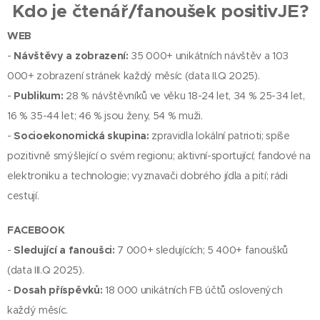
Kdo je čtenář/fanoušek positivJE?
WEB
-
Návštěvy a zobrazení:
35 000+ unikátních návštěv a 103
000+ zobrazení stránek každý měsíc (data II.Q 2025).
-
Publikum:
28 % návštěvníků ve věku 18-24 let, 34 % 25-34 let,
16 % 35-44 let; 46 % jsou ženy, 54 % muži.
-
Socioekonomická skupina:
zpravidla lokální patrioti; spíše
pozitivně smýšlející o svém regionu; aktivní-sportující; fandové na
elektroniku a technologie; vyznavači dobrého jídla a pití; rádi
cestují.
FACEBOOK
-
Sledující a fanoušci:
7 000+ sledujících; 5 400+ fanoušků
(data III.Q 2025).
-
Dosah příspěvků:
18 000 unikátních FB účtů oslovených
každý měsíc.