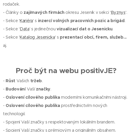
rodaček.
- Články o
zajímavých firmách
okresu Jeseník v sekci '
Byznys
'.
- Sekce '
Kariéra
' s
inzercí volných pracovních pozic
a brigád
.
- Sekce '
Data
' s jedinečnou
vizualizací dat o Jesenicku
.
- Sekce '
Katalog Jesenicka
' s
prezentací obcí, firem, služeb...
aj.
Proč být na webu positivJE?
-
Růst
Vašich
tržeb
.
-
Budování
Vaší
značky
.
-
Oslovení cílového publika
moderními komunikačními nástroji.
-
Oslovení cílového publika
prostřednictvím nových
technologií.
- Spojení Vaší značky s respektovaným lokálním brandem.
- Spojení Vaší značky s prémiovým a originálním obsahem.