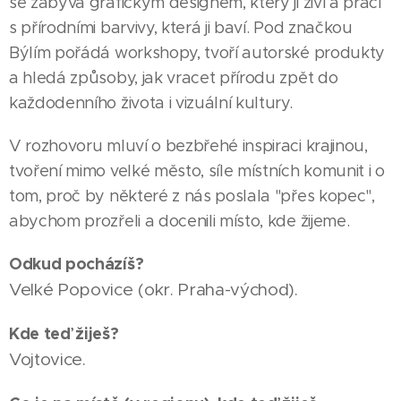
se zabývá grafickým designem, který ji živí a prací
s přírodními barvivy, která ji baví. Pod značkou
Býlím pořádá workshopy, tvoří autorské produkty
a hledá způsoby, jak vracet přírodu zpět do
každodenního života i vizuální kultury.
V rozhovoru mluví o bezbřehé inspiraci krajinou,
tvoření mimo velké město, síle místních komunit i o
tom, proč by některé z nás poslala "přes kopec",
abychom prozřeli a docenili místo, kde žijeme.
Odkud pocházíš?
Velké Popovice (okr. Praha-východ).
Kde teď žiješ?
Vojtovice.