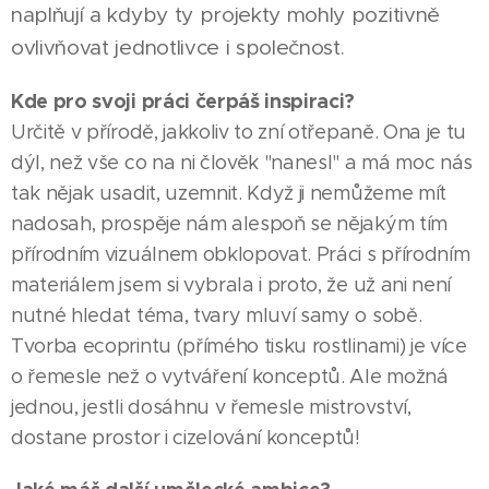
naplňují a kdyby ty projekty mohly pozitivně
ovlivňovat jednotlivce i společnost.
Kde pro svoji práci čerpáš inspiraci?
Určitě v přírodě, jakkoliv to zní otřepaně. Ona je tu
dýl, než vše co na ni člověk "nanesl" a má moc nás
tak nějak usadit, uzemnit. Když ji nemůžeme mít
nadosah, prospěje nám alespoň se nějakým tím
přírodním vizuálnem obklopovat. Práci s přírodním
materiálem jsem si vybrala i proto, že už ani není
nutné hledat téma, tvary mluví samy o sobě.
Tvorba ecoprintu (přímého tisku rostlinami) je více
o řemesle než o vytváření konceptů. Ale možná
jednou, jestli dosáhnu v řemesle mistrovství,
dostane prostor i cizelování konceptů!