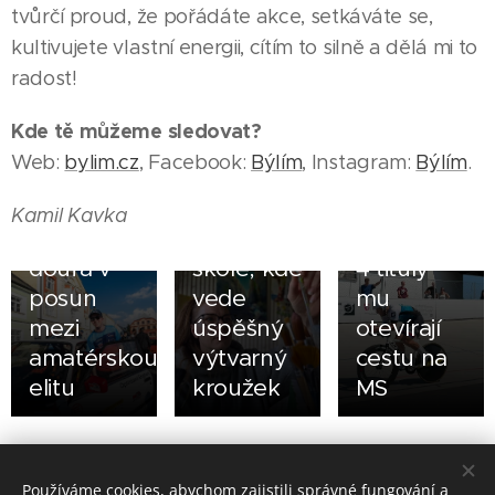
tvůrčí proud, že pořádáte akce, setkáváte se,
06.08.2026
28.07.2026
kultivujete vlastní energii, cítím to silně a dělá mi to
Jeseníčák
Tomáš
31.07.2026
radost!
Tomáš
Šárka
Kajnar
Janík si za
Tomická
ovládl
Kde tě můžeme sledovat?
volantem
se do
republikové
Web:
bylim.cz
, Facebook:
Býlím
, Instagram:
Býlím
.
závodního
Bělé
šampionáty
vozu plní
vrátila i
na silnici i
Kamil Kavka
sen a
kvůli
na dráze,
doufá v
škole, kde
4 tituly
posun
vede
mu
mezi
úspěšný
otevírají
amatérskou
výtvarný
cestu na
elitu
kroužek
MS
Share
Používáme cookies, abychom zajistili správné fungování a