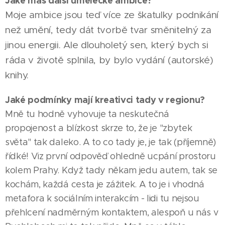
Jaké máš další umělecké ambice?
Moje ambice jsou teď více ze škatulky podnikání
než umění, tedy dát tvorbě tvar směnitelný za
jinou energii. Ale dlouholetý sen, který bych si
ráda v životě splnila, by bylo vydání (autorské)
knihy.
Jaké podmínky mají kreativci tady v regionu?
Mně tu hodně vyhovuje ta neskutečná
propojenost a blízkost skrze to, že je "zbytek
světa" tak daleko. A to co tady je, je tak (příjemně)
řídké! Viz první odpověď ohledně ucpání prostoru
kolem Prahy. Když tady někam jedu autem, tak se
kochám, každá cesta je zážitek. A to je i vhodná
metafora k sociálním interakcím - lidi tu nejsou
přehlcení nadměrným kontaktem, alespoň u nás v