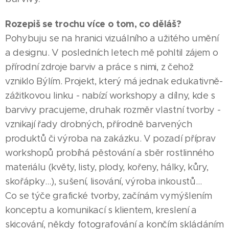
Rozepiš se trochu více o tom, co děláš?
Pohybuju se na hranici vizuálního a užitého umění
a designu. V posledních letech mě pohltil zájem o
přírodní zdroje barviv a práce s nimi, z čehož
vzniklo Býlím. Projekt, který má jednak edukativně-
zážitkovou linku - nabízí workshopy a dílny, kde s
barvivy pracujeme, druhak rozměr vlastní tvorby -
vznikají řady drobných, přírodně barvených
produktů či výroba na zakázku. V pozadí příprav
workshopů probíhá pěstování a sběr rostlinného
materiálu (květy, listy, plody, kořeny, hálky, kůry,
skořápky…), sušení, lisování, výroba inkoustů…
Co se týče grafické tvorby, začínám vymýšlením
konceptu a komunikací s klientem, kreslení a
skicování, někdy fotografování a končím skládáním