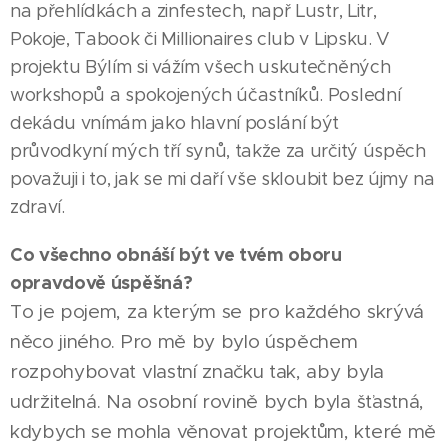
na přehlídkách a zinfestech, např Lustr, Litr,
Pokoje, Tabook či Millionaires club v Lipsku. V
projektu Býlím si vážím všech uskutečněných
workshopů a spokojených účastníků. Poslední
dekádu vnímám jako hlavní poslání být
průvodkyní mých tří synů, takže za určitý úspěch
považuji i to, jak se mi daří vše skloubit bez újmy na
zdraví.
Co všechno obnáší být ve tvém oboru
opravdově úspěšná?
To je pojem, za kterým se pro každého skrývá
něco jiného. Pro mě by bylo úspěchem
rozpohybovat vlastní značku tak, aby byla
udržitelná. Na osobní rovině bych byla šťastná,
kdybych se mohla věnovat projektům, které mě