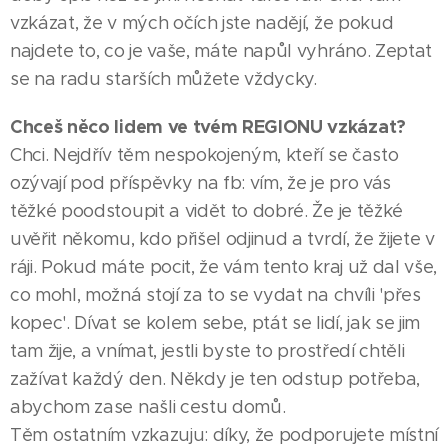
vzkázat, že v mých očích jste nadějí, že pokud
najdete to, co je vaše, máte napůl vyhráno. Zeptat
se na radu starších můžete vždycky.
Chceš něco lidem ve tvém REGIONU vzkázat?
Chci. Nejdřív těm nespokojeným, kteří se často
ozývají pod příspěvky na fb: vím, že je pro vás
těžké poodstoupit a vidět to dobré. Že je těžké
uvěřit někomu, kdo přišel odjinud a tvrdí, že žijete v
ráji. Pokud máte pocit, že vám tento kraj už dal vše,
co mohl, možná stojí za to se vydat na chvíli 'přes
kopec'. Dívat se kolem sebe, ptát se lidí, jak se jim
tam žije, a vnímat, jestli byste to prostředí chtěli
zažívat každý den. Někdy je ten odstup potřeba,
abychom zase našli cestu domů.
Těm ostatním vzkazuju: díky, že podporujete místní