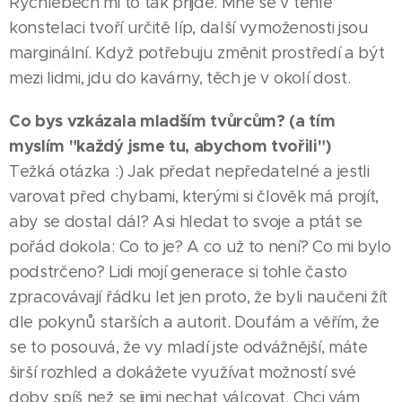
Rychlebech mi to tak přijde. Mně se v téhle
konstelaci tvoří určitě líp, další vymoženosti jsou
marginální. Když potřebuju změnit prostředí a být
mezi lidmi, jdu do kavárny, těch je v okolí dost.
Co bys vzkázala mladším tvůrcům? (a tím
myslím "každý jsme tu, abychom tvořili")
Težká otázka :) Jak předat nepředatelné a jestli
varovat před chybami, kterými si člověk má projít,
aby se dostal dál? Asi hledat to svoje a ptát se
pořád dokola: Co to je? A co už to není? Co mi bylo
podstrčeno? Lidi mojí generace si tohle často
zpracovávají řádku let jen proto, že byli naučeni žít
dle pokynů starších a autorit. Doufám a věřím, že
se to posouvá, že vy mladí jste odvážnější, máte
širší rozhled a dokážete využívat možností své
doby spíš než se jimi nechat válcovat. Chci vám