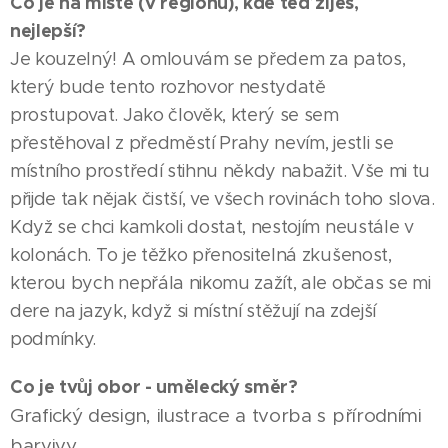
Co je na místě (v regionu), kde teď žiješ,
nejlepší?
Je kouzelný! A omlouvám se předem za patos,
který bude tento rozhovor nestydatě
prostupovat. Jako člověk, který se sem
přestěhoval z předměstí Prahy nevím, jestli se
místního prostředí stihnu někdy nabažit. Vše mi tu
přijde tak nějak čistší, ve všech rovinách toho slova.
Když se chci kamkoli dostat, nestojím neustále v
kolonách. To je těžko přenositelná zkušenost,
kterou bych nepřála nikomu zažít, ale občas se mi
dere na jazyk, když si místní stěžují na zdejší
podmínky.
Co je tvůj obor - umělecký směr?
Grafický design, ilustrace a tvorba s přírodními
barvivy.