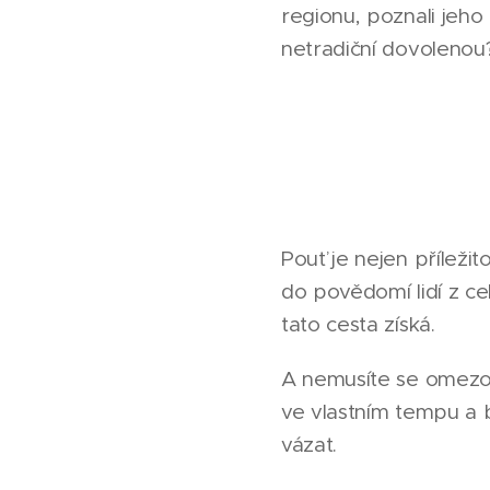
regionu, poznali jeho 
netradiční dovolenou
Pouť je nejen příležit
do povědomí lidí z ce
tato cesta získá.
A nemusíte se omezov
ve vlastním tempu a b
vázat.