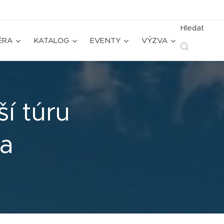
Hledat
ÉRA
KATALOG
EVENTY
VÝZVA
ší túru
na