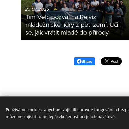
23.07.2026
Tim Velc pozval na Rejvíz
mládežnické lídry z pěti zemí. Učili
se, jak vrátit mladé do přírody
Share
Používáme cookies, abychom zajistili správné fungování a bezp
můžeme zajistit tu nejlepší zkušenost při jejich návštěvě.