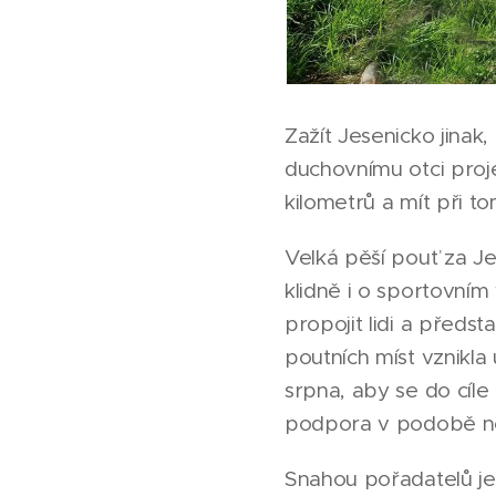
Zažít Jesenicko jinak,
duchovnímu otci proj
kilometrů a mít při t
Velká pěší pouť za Je
klidně i o sportovním
propojit lidi a předs
poutních míst vznikla 
srpna, aby se do cíle 
podpora v podobě no
Snahou pořadatelů je 