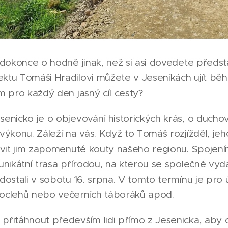
 dokonce o hodně jinak, než si asi dovedete předsta
ektu Tomáši Hradilovi můžete v Jeseníkách ujít bě
om pro každý den jasný cíl cesty?
senicko je o objevování historických krás, o duchov
 výkonu. Záleží na vás. Když to Tomáš rozjížděl, jeh
tavit jim zapomenuté kouty našeho regionu. Spojení
unikátní trasa přírodou, na kterou se společně vydaj
dostali v sobotu 16. srpna. V tomto termínu je pro 
clehů nebo večerních táboráků apod.
přitáhnout především lidi přímo z Jesenicka, aby o