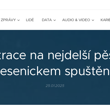
ZPRÁVY
LIDÉ
DATA
AUDIO & VIDEO
KARI
race na nejdelší pě
esenickem spuště
25.01.2025