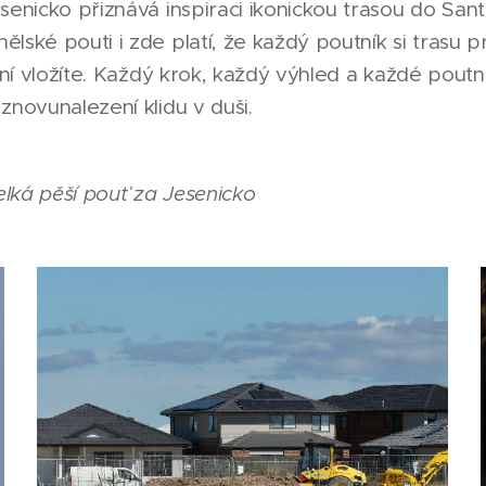
senicko přiznává inspiraci ikonickou trasou do Sa
lské pouti i zde platí, že každý poutník si trasu p
 ní vložíte. Každý krok, každý výhled a každé poutní 
znovunalezení klidu v duši.
Velká pěší pouť za Jesenicko