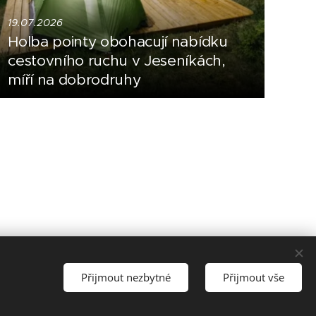
19.07.2026
Holba pointy obohacují nabídku
cestovního ruchu v Jeseníkách,
míří na dobrodruhy
Přijmout nezbytné
Přijmout vše