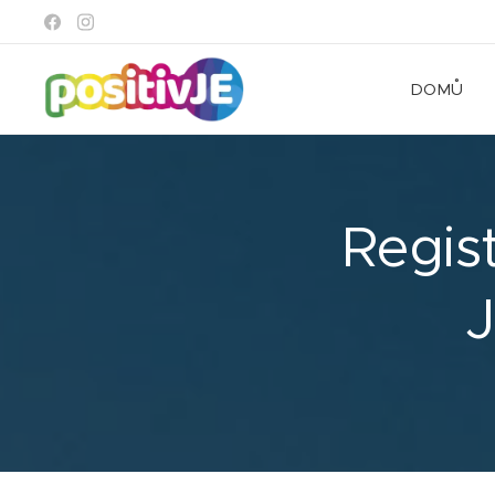
DOMŮ
Regist
J