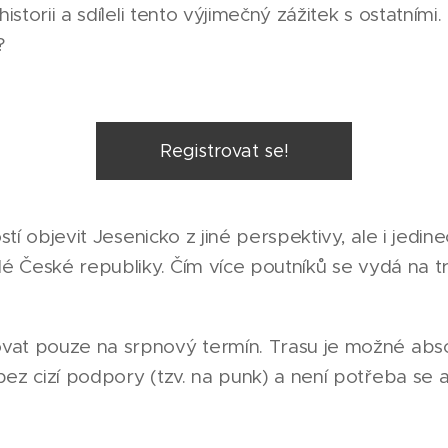
historii a sdíleli tento výjimečný zážitek s ostatními
?
Registrovat se!
ostí objevit Jesenicko z jiné perspektivy, ale i jedin
lé České republiky. Čím více poutníků se vydá na tr
at pouze na srpnový termín. Trasu je možné absol
ez cizí podpory (tzv. na punk) a není potřeba se a