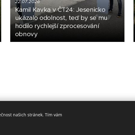
22.07.2026
Kamil Kavka v ČT24: Jesenicko
ukázalo odolnost, teď by se mu
hodilo rychlejší zprocesování
obnovy
ečnost našich stránek. Tím vám
Made in Jesenicko © 2026 positivJE. Všechna práva vyhrazena.
Cookies