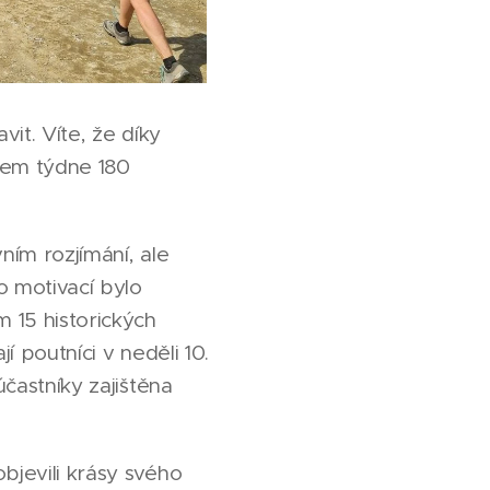
vit. Víte, že díky
hem týdne 180
ním rozjímání, ale
o motivací bylo
m 15 historických
í poutníci v neděli 10.
účastníky zajištěna
bjevili krásy svého