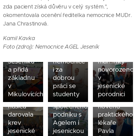
Kraj
zda pacient získá důvěru v celý systém.",
vybuduje
25.06.2026
okomentovala ocenění ředitelka nemocnice MUDr.
dvě nové
Ocenění
Jana Chrastinová.
záchranky
Top
v
Employer
06.05.2026
Kamil Kavka
Javorníku
2026 má
Větší klid
Foto (zdroj): Nemocnice AGEL Jeseník
a
jesenická
pro
Jeseníku
nemocnice
maminky
28.04.2026
a přidá
i za
novorozenc
Třicítka
18.04.2026
14.04.2026
základnu
dobrou
v
dobrovolných
iDNES:
Jesenická
v
práci se
jesenické
a
Vezme
poliklinika
Mikulovicích
studenty
porodnici
profesionálních
kraj do
přivádí
hasičů
společného
nového
darovala
podniku s
praktického
krev
Agelem i
lékaře
jesenické
jesenickou
Pavla