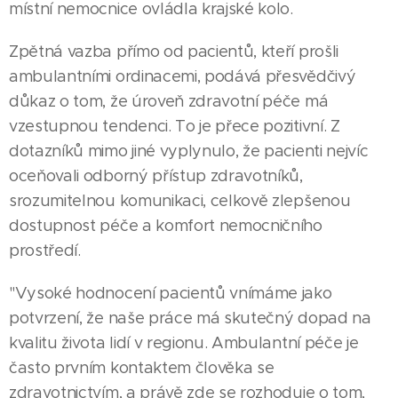
místní nemocnice ovládla krajské kolo.
Zpětná vazba přímo od pacientů, kteří prošli
ambulantními ordinacemi, podává přesvědčivý
důkaz o tom, že úroveň zdravotní péče má
vzestupnou tendenci. To je přece pozitivní. Z
dotazníků mimo jiné vyplynulo, že pacienti nejvíc
oceňovali odborný přístup zdravotníků,
srozumitelnou komunikaci, celkově zlepšenou
dostupnost péče a komfort nemocničního
prostředí.
"Vysoké hodnocení pacientů vnímáme jako
potvrzení, že naše práce má skutečný dopad na
kvalitu života lidí v regionu. Ambulantní péče je
často prvním kontaktem člověka se
03.07.2026
zdravotnictvím, a právě zde se rozhoduje o tom,