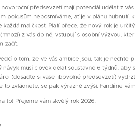
novoroční předsevzetí mají potenciál udělat z vás 
šim pokusům neposmíváme, ať je v plánu hubnutí, 
se každá maličkost. Platí přece, že nový rok je určit
(mnozí) z vás do něj vstupují s osobní výzvou, kterou 
 začít.
svědčí o tom, že ve vás ambice jsou, tak je nechte 
 návyk musí člověk dělat soustavně 6 týdnů, aby se
áro' (dosaďte si vaše libovolné předsevzetí) vydrž
e to zvládnete, se pak výrazně zvýší. Fandíme vám
 na to! Přejeme vám skvělý rok 2026.
h