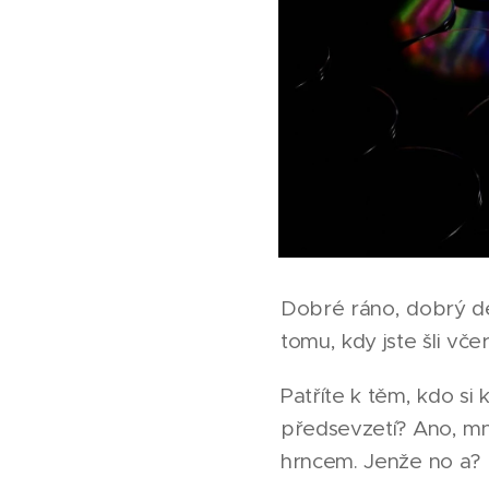
Dobré ráno, dobrý d
tomu, kdy jste šli vče
Patříte k těm, kdo si
předsevzetí? Ano, mn
hrncem. Jenže no a? Ně