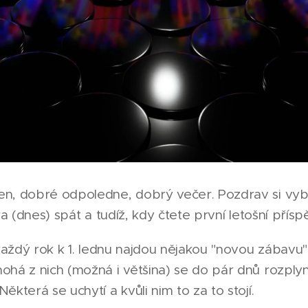
en, dobré odpoledne, dobrý večer. Pozdrav si vy
ra (dnes) spát a tudíž, kdy čtete první letošní příspě
 každý rok k 1. lednu najdou nějakou "novou zábav
ohá z nich (možná i většina) se do pár dnů rozply
která se uchytí a kvůli nim to za to stojí.