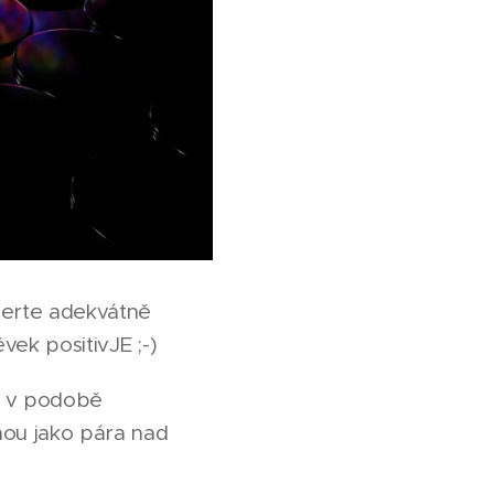
berte adekvátně
vek positivJE ;-)
u" v podobě
nou jako pára nad