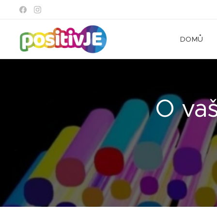
DOMŮ
O vaš