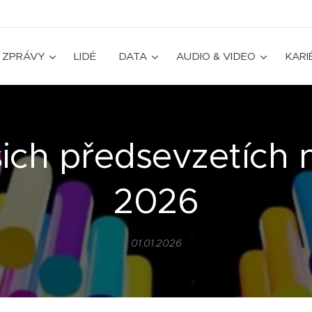
ZPRÁVY
LIDÉ
DATA
AUDIO & VIDEO
KARI
ich předsevzetích 
2026
01.01.2026