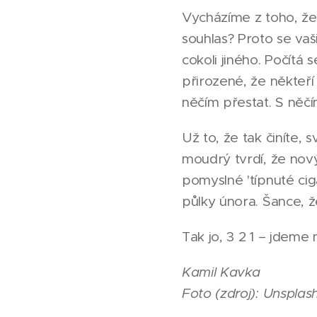
Vycházíme z toho, že 
souhlas? Proto se va
cokoli jiného. Počítá 
přirozené, že někteří 
něčím přestat. S něčím
Už to, že tak činíte, 
moudrý tvrdí, že nový
pomyslné 'típnuté cig
půlky února. Šance, ž
Tak jo, 3 2 1 – jdeme
Kamil Kavka
Foto (zdroj): Unsplas