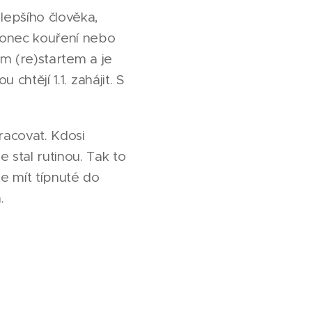
lepšího člověka,
konec kouření nebo
ým (re)startem a je
chtějí 1.1. zahájit. S
pracovat. Kdosi
 stal rutinou. Tak to
te mít típnuté do
.