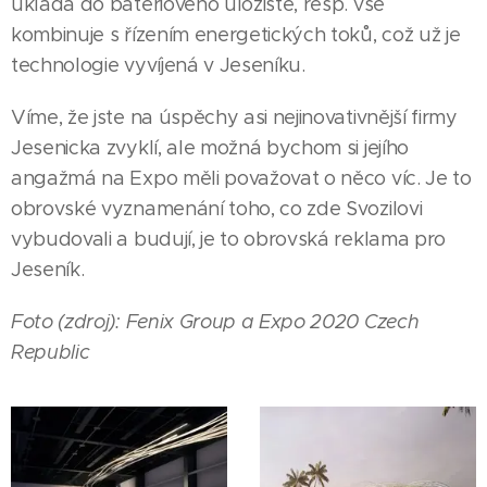
ukládá do bateriového uložiště, resp. vše
kombinuje s řízením energetických toků, což už je
technologie vyvíjená v Jeseníku.
Víme, že jste na úspěchy asi nejinovativnější firmy
Jesenicka zvyklí, ale možná bychom si jejího
angažmá na Expo měli považovat o něco víc. Je to
obrovské vyznamenání toho, co zde Svozilovi
vybudovali a budují, je to obrovská reklama pro
Jeseník.
Foto (zdroj): Fenix Group a Expo 2020 Czech
Republic