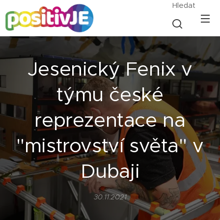
Hledat
Jesenický Fenix v
týmu české
reprezentace na
"mistrovství světa" v
Dubaji
30.11.2021