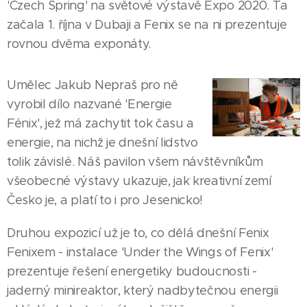
'Czech Spring' na světové výstavě Expo 2020. Ta
začala 1. října v Dubaji a Fenix se na ni prezentuje
rovnou dvěma exponáty.
Umělec Jakub Nepraš pro ně
vyrobil dílo nazvané 'Energie
Fénix', jež má zachytit tok času a
energie, na nichž je dnešní lidstvo
tolik závislé. Náš pavilon všem návštěvníkům
všeobecné výstavy ukazuje, jak kreativní zemí
Česko je, a platí to i pro Jesenicko!
Druhou expozicí už je to, co dělá dnešní Fenix
Fenixem - instalace 'Under the Wings of Fenix'
prezentuje řešení energetiky budoucnosti -
jaderný minireaktor, který nadbytečnou energii