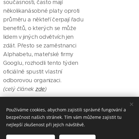
současnosti, často mají
několikanásobné platy oproti
průměru a někteří čerpají řadu
benefitů, o kterých se může
lidem v jiných odvětvích jen
zdát. Přesto se zaměstnanci
Alphabetu, mateřské firmy
Googlu, rozhodli tento týden
oficiálně spustit vlastní
odborovou organizaci.
(celý článek
zde
)
Používáme cookies, abychom zajistili správné fungování a
bezpečnost našich stránek. Tím vám můžeme zajistit tu
nejlepší zkušenost při jejich návštěvě.
Made in Jesenicko © 2026 positivJE. Všechna práva vyhrazena.