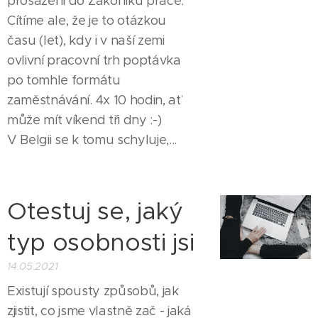
prosazení do Zákoníku práce.
Cítíme ale, že je to otázkou
času (let), kdy i v naší zemi
ovlivní pracovní trh poptávka
po tomhle formátu
zaměstnávání. 4x 10 hodin, ať
může mít víkend tři dny :-)
V Belgii se k tomu schyluje,...
Otestuj se, jaký
typ osobnosti jsi
14.05.2021
Existují spousty způsobů, jak
zjistit, co jsme vlastně zač - jaká