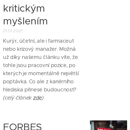
kritickým
myšlením
21.01.2021
Kurýr, účetní, ale i farmaceut
nebo krizový manažer. Možná
už díky našemu článku víte, že
tohle jsou pracovní pozice, po
kterých je momentálně největší
poptávka. Co ale z kariérního
hlediska přinese budoucnost?
(celý článek
zde
)
FORBES