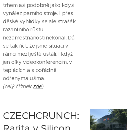
trhem asi podobně jako kdysi
vynález parního stroje. I přes
děsivé vyhlídky se ale strašák
razantního růstu
nezaměstnanosti nekonal. Dá
se tak říct, že jsme situaci v
rámci mezí ještě ustáli. I když
jen díky videokonferencím, v
teplácích a s pořádně
odřenýma ušima.
(celý článek
zde
)
CZECHCRUNCH:
Rarita v Silicon