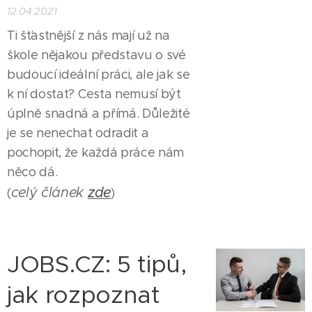
12.04.2021
Ti šťastnější z nás mají už na
škole nějakou představu o své
budoucí ideální práci, ale jak se
k ní dostat? Cesta nemusí být
úplně snadná a přímá. Důležité
je se nenechat odradit a
pochopit, že každá práce nám
něco dá.
celý článek
zde
(
)
JOBS.CZ: 5 tipů,
jak rozpoznat