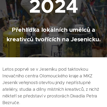
2024
Přehlídka lokálních umělců a
kreativců tvořících na Jesenicku.
Letos poprvé se v Jeseníku pod taktovkou
Inovačního centra Olomouckého kraje a MKZ
Jeseník veřejnosti otevřou jindy nepřístupné
ateliéry, studia a dílny místních kreativců, z nichž
někteří se představí v prostorách Divadla Petra
Bezruče.