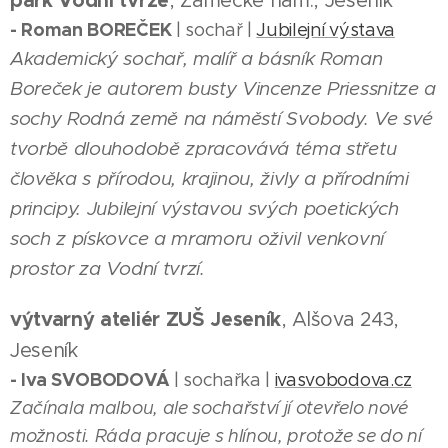
park Vodní tvrze
, Zámecké nám., Jeseník
- Roman BOREČEK
| sochař |
Jubilejní výstava
Akademický sochař, malíř a básník Roman
Boreček je autorem busty Vincenze Priessnitze a
sochy Rodná země na náměstí Svobody. Ve své
tvorbě dlouhodobě zpracovává téma střetu
člověka s přírodou, krajinou, živly a přírodními
principy. Jubilejní výstavou svých poetických
soch z pískovce a mramoru oživil venkovní
prostor za Vodní tvrzí.
výtvarný ateliér ZUŠ Jeseník
, Alšova 243,
Jeseník
- Iva SVOBODOVÁ
| sochařka |
ivasvobodova.cz
Začínala malbou, ale sochařství jí otevřelo nové
možnosti. Ráda pracuje s hlínou, protože se do ní