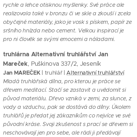
rychle a lehce otisknou myšlenky. Své práce ale
realizovala také v bronzu či ve skle a zkouší i zcela
obyčejné materiály, jako je vosk s pískem, papír ze
sršního hnízda nebo cement. Velkou inspirací je
pro ni člověk se svými emocemi a náladami.
truhlárna Alternativní truhlářství Jan
Mareček
, Puškinova 337/2, Jeseník
Jan MAREČEK
| truhlář |
Alternativní truhlářství
Mladá truhlářská dílna, pro kterou je práce se
dřevem meditací. Stačí se zastavit a uvědomit si
původ materiálu. Dřevo vzniká v zemi, za slunce, z
vody a vzduchu, pak se dostává do dílny. Úkolem
truhlářů je předat jej zákazníkům co nejvíce ve své
původní kráse. Svoji zkušenost s prací se dřevem si
neschovávají jen pro sebe, ale rádi ji předávají