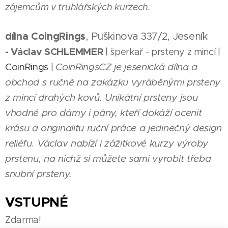
zájemcům v truhlářských kurzech.
dílna CoingRings
, Puškinova 337/2, Jeseník
- Václav SCHLEMMER
| šperkař - prsteny z mincí |
CoinRings
CoinRingsCZ je jesenická dílna a
|
obchod s ručně na zakázku vyráběnými prsteny
z mincí drahých kovů. Unikátní prsteny jsou
vhodné pro dámy i pány, kteří dokáží ocenit
krásu a originalitu ruční práce a jedinečný design
reliéfu. Václav nabízí i zážitkové kurzy výroby
prstenu, na nichž si můžete sami vyrobit třeba
snubní prsteny.
VSTUPNÉ
Zdarma!