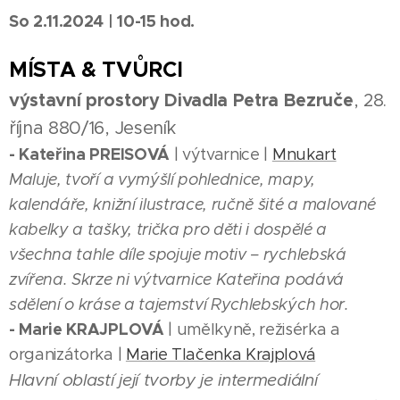
So 2.11.2024 | 10-15 hod.
MÍSTA & TVŮRCI
výstavní prostory Divadla Petra Bezruče
, 28.
října 880/16, Jeseník
-
Kateřina PREISOVÁ
| výtvarnice |
Mnukart
Maluje, tvoří a vymýšlí pohlednice, mapy,
kalendáře, knižní ilustrace, ručně šité a malované
kabelky a tašky, trička pro děti i dospělé a
všechna tahle díle spojuje motiv – rychlebská
zvířena. Skrze ni výtvarnice Kateřina podává
sdělení o kráse a tajemství Rychlebských hor.
- Marie KRAJPLOVÁ
| umělkyně, režisérka a
organizátorka |
Marie Tlačenka Krajplová
Hlavní oblastí její tvorby je intermediální