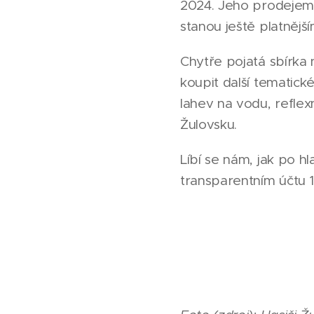
2024. Jeho prodejem si
stanou ještě platnějš
Chytře pojatá sbírka
koupit další tematic
lahev na vodu, reflex
Žulovsku.
Líbí se nám, jak po h
transparentním účtu