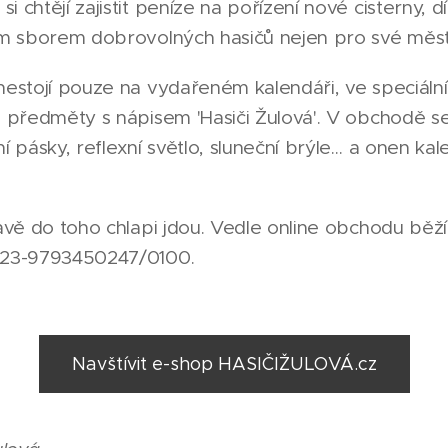
 chtějí zajistit peníze na pořízení nové cisterny, dí
ím sborem dobrovolných hasičů nejen pro své město,
 nestojí pouze na vydařeném kalendáři, ve speciál
ké předměty s nápisem 'Hasiči Žulová'. V obchodě 
ní pásky, reflexní světlo, sluneční brýle… a onen ka
lavě do toho chlapi jdou. Vedle online obchodu běží 
 123-9793450247/0100.
Navštívit e-shop HASIČIŽULOVÁ.cz