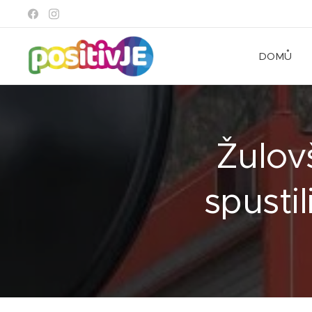
DOMŮ
Žulovš
spusti