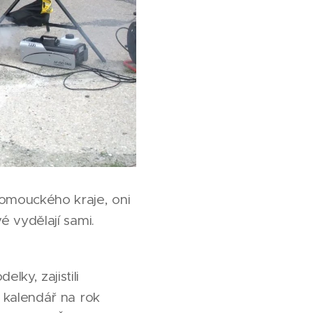
lomouckého kraje, oni
é vydělají sami.
lky, zajistili
ý kalendář na rok