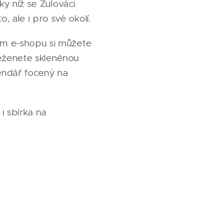
ky níž se Žulováci
 ale i pro své okolí.
ním e-shopu si můžete
seženete skleněnou
lendář focený na
i sbírka na