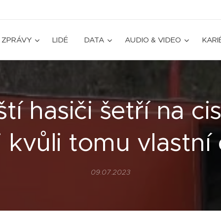
ZPRÁVY
LIDÉ
DATA
AUDIO & VIDEO
KARI
tí hasiči šetří na ci
li kvůli tomu vlastní
09.07.2023