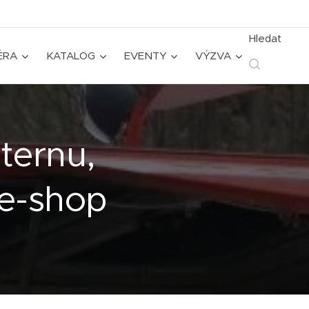
Hledat
ÉRA
KATALOG
EVENTY
VÝZVA
sternu,
 e-shop