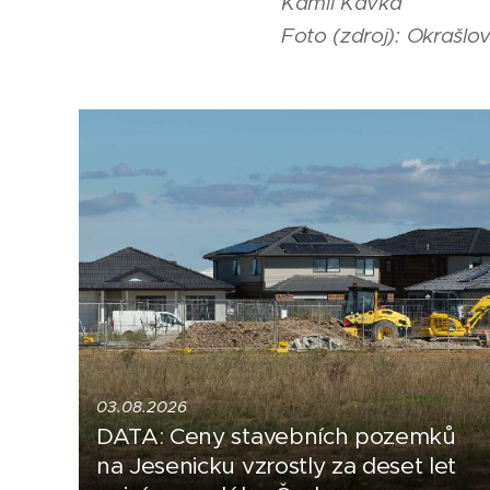
Kamil Kavka
Foto (zdroj): Okrašlo
03.08.2026
DATA: Ceny stavebních pozemků
na Jesenicku vzrostly za deset let