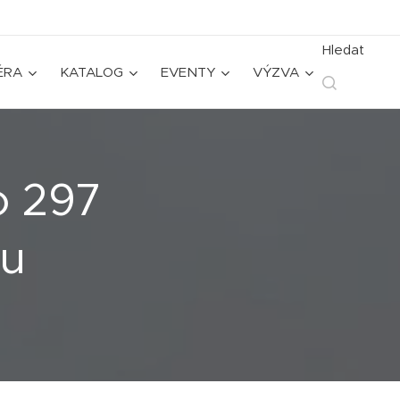
Hledat
ÉRA
KATALOG
EVENTY
VÝZVA
o 297
zu