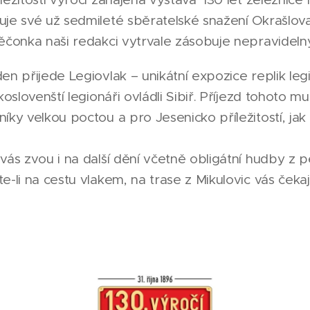
je své už sedmileté sběratelské snažení Okrašlova
ěčonka naši redakci vytrvale zásobuje nepravidelný
en přijede Legiovlak – unikátní expozice replik le
koslovenští legionáři ovládli Sibiř. Příjezd tohoto m
ky velkou poctou a pro Jesenicko příležitostí, jak s
vás zvou i na další dění včetně obligátní hudby z
-li na cestu vlakem, na trase z Mikulovic vás čekaj