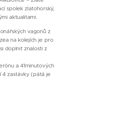
cí spolek zlatohorský,
mi aktualitami.
gionářských vagonů z
uzea na kolejích je pro
i doplnit znalosti z
 perónu a 41minutových
í 4 zastávky (pátá je