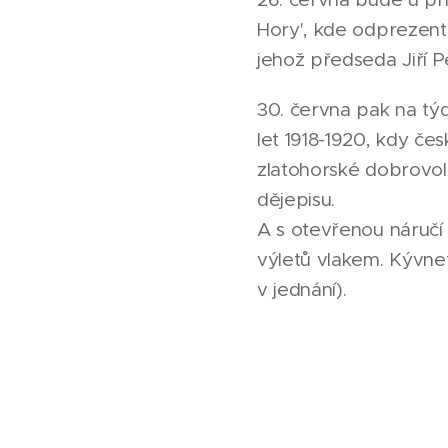
Hory', kde odprezentu
jehož předseda Jiří P
30. června pak na týd
let 1918-1920, kdy čes
zlatohorské dobrovolní
dějepisu.
A s otevřenou náručí 
výletů vlakem. Kývnete
v jednání).