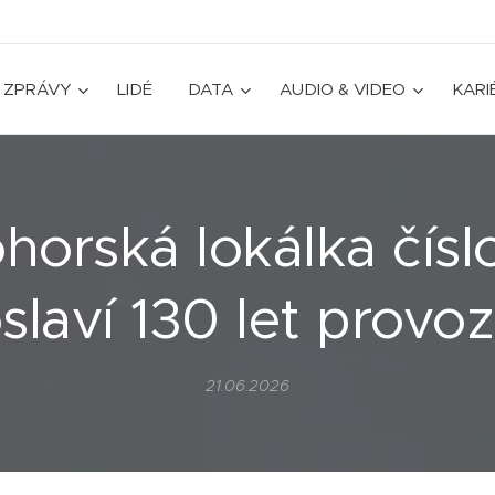
ZPRÁVY
LIDÉ
DATA
AUDIO & VIDEO
KARI
ohorská lokálka čísl
slaví 130 let provo
21.06.2026