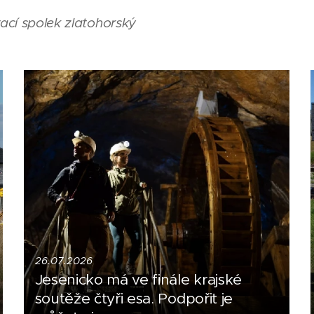
vací spolek zlatohorský
26.07.2026
Jesenicko má ve finále krajské
soutěže čtyři esa. Podpořit je