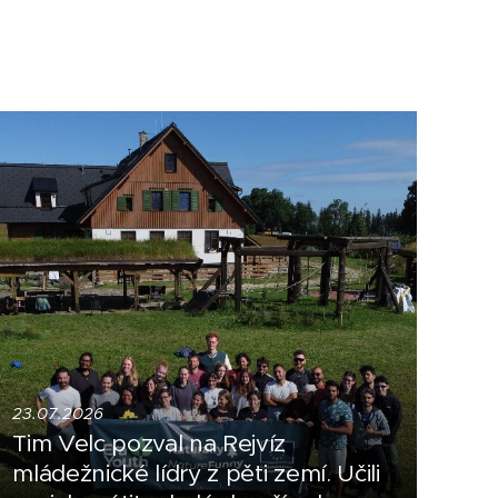
23.07.2026
Tim Velc pozval na Rejvíz
mládežnické lídry z pěti zemí. Učili