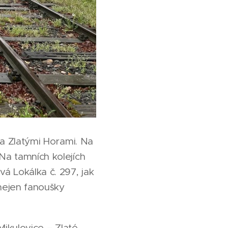
 a Zlatými Horami. Na
Na tamních kolejích
á Lokálka č. 297, jak
 nejen fanoušky
Mikulovice – Zlaté