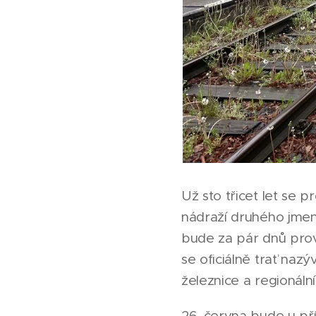
Už sto třicet let se 
nádraží druhého jmeno
bude za pár dnů provo
se oficiálně trať naz
železnice a regionální
26. června bude u příl