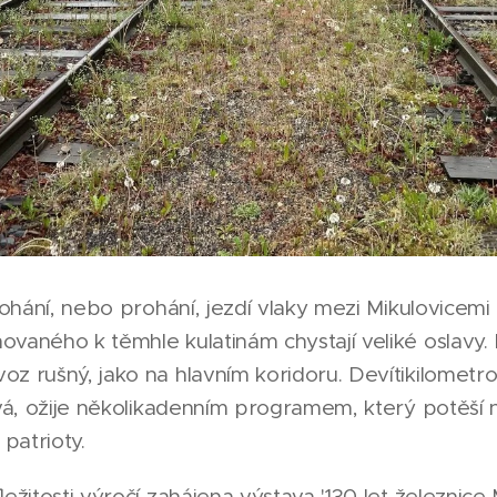
prohání, nebo prohání, jezdí vlaky mezi Mikulovicemi
vaného k těmhle kulatinám chystají veliké oslavy. 
z rušný, jako na hlavním koridoru. Devítikilometrov
ývá, ožije několikadenním programem, který potěší
 patrioty.
ežitosti výročí zahájena výstava '130 let železnice 