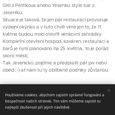
Grill z Petříkova anebo Yesenku style bar z
Jeseníku.
Situace je taková, že jen pár restaurací provozuje
výdejní okýnko a v tuto chvíli víme jen to, že 11.
května budou moci otevřít venkovní zahrádky.
Kompletní otevření hospod, kaváren, restaurací a
barů je nyní plánováno na 25. května., to je pořád
skoro měsíc.
Tak Jesenicko, pojďme si předplatit pár piv nebo
oběd ;-) ať nám tu ty oblíbené podniky zůstanou.
Share
Používáme cookies, abychom zajistili správné fungování a
bezpečnost našich stránek. Tím vám můžeme zajistit tu
nejlepší zkušenost při jejich návštěvě.