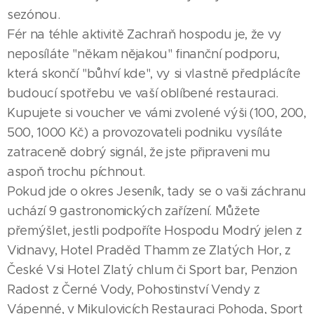
sezónou.
Fér na téhle aktivitě Zachraň hospodu je, že vy
neposíláte "někam nějakou" finanční podporu,
která skončí "bůhví kde", vy si vlastně předplácíte
budoucí spotřebu ve vaší oblíbené restauraci.
Kupujete si voucher ve vámi zvolené výši (100, 200,
500, 1000 Kč) a provozovateli podniku vysíláte
zatraceně dobrý signál, že jste připraveni mu
aspoň trochu píchnout.
Pokud jde o okres Jeseník, tady se o vaši záchranu
uchází 9 gastronomických zařízení. Můžete
přemýšlet, jestli podpoříte Hospodu Modrý jelen z
Vidnavy, Hotel Praděd Thamm ze Zlatých Hor, z
České Vsi Hotel Zlatý chlum či Sport bar, Penzion
Radost z Černé Vody, Pohostinství Vendy z
Vápenné, v Mikulovicích Restauraci Pohoda, Sport