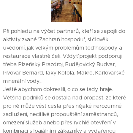
Při pohledu na výčet partnerů, kteří se zapojili do
aktivity zvané 'Zachraň hospodu', si člověk
uvědomí, jak velkým problémům teď hospody a
restaurace vlastně čelí. Vždyť projekt podporují
třeba Plzeňský Prazdroj, Budějovický Budvar,
Pivovar Bernard, taky Kofola, Makro, Karlovarské
minerální vody...
Ještě abychom dokreslili, o co se tady hraje.
Většina podniků se dostala nad propast, ze které
pro ně může vést cesta přes nějaké nerozumné
zadlužení, necitlivé propouštění zaměstnanců,
omezení služeb anebo přes rychlé otevření v
kombinaci s loajálními zákazníky a vydařenou