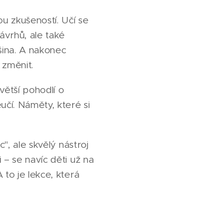
ou zkušeností. Učí se
ávrhů, ale také
šina. A nakonec
 změnit.
větší pohodlí o
učí. Náměty, které si
", ale skvělý nástroj
 – se navíc děti už na
to je lekce, která