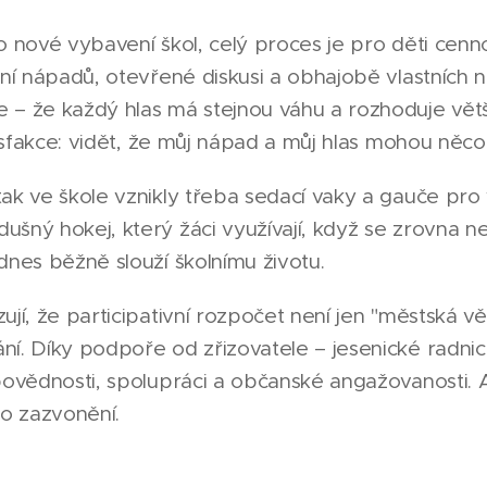
o nové vybavení škol, celý proces je pro děti cenn
ení nápadů, otevřené diskusi a obhajobě vlastních n
 – že každý hlas má stejnou váhu a rozhoduje vět
atisfakce: vidět, že můj nápad a můj hlas mohou něco
ak ve škole vznikly třeba sedací vaky a gauče pro 
šný hokej, který žáci využívají, když se zrovna ne
dnes běžně slouží školnímu životu.
jí, že participativní rozpočet není jen "městská věc
í. Díky podpoře od zřizovatele – jesenické radnici
povědnosti, spolupráci a občanské angažovanosti. A 
o zazvonění.