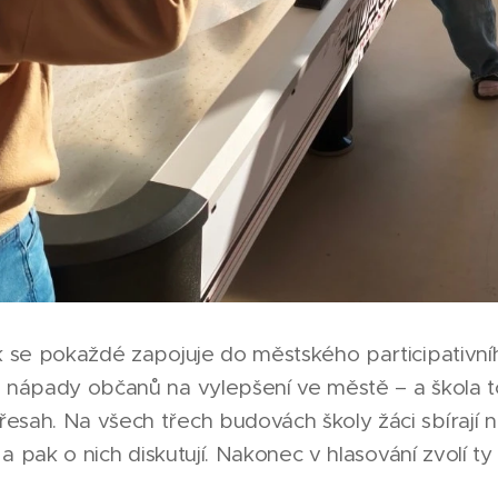
ík se pokaždé zapojuje do městského participativn
o nápady občanů na vylepšení ve městě – a škola 
sah. Na všech třech budovách školy žáci sbírají n
 a pak o nich diskutují. Nakonec v hlasování zvolí ty 