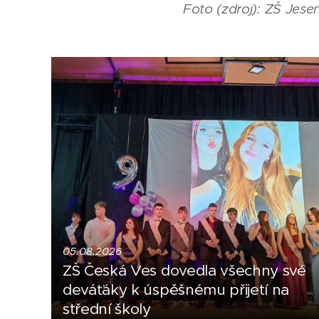
Foto (zdroj): ZŠ Jesen
05.08.2026
ZŠ Česká Ves dovedla všechny své
deváťáky k úspěšnému přijetí na
střední školy