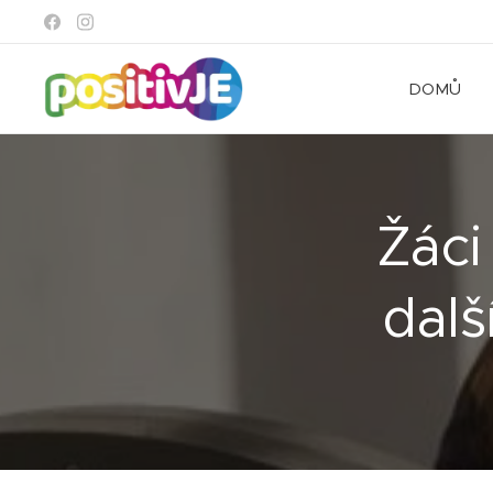
DOMŮ
Žáci
dalš