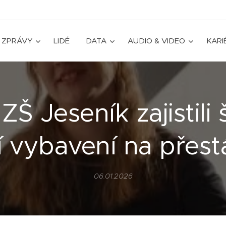
ZPRÁVY
LIDÉ
DATA
AUDIO & VIDEO
KARI
 ZŠ Jeseník zajistili 
í vybavení na přes
06.01.2026