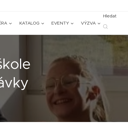
Hledat
ÉRA
KATALOG
EVENTY
VÝZVA
škole
távky