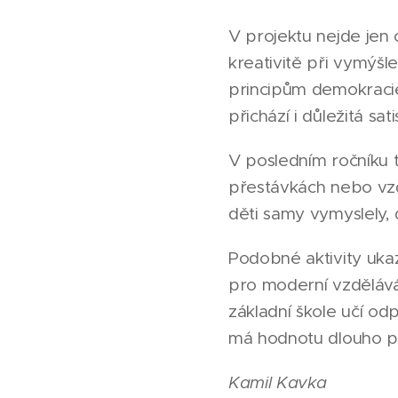
V projektu nejde jen 
kreativitě při vymýšl
principům demokracie
přichází i důležitá s
V posledním ročníku t
přestávkách nebo vzdu
děti samy vymyslely, 
Podobné aktivity ukazu
pro moderní vzděláván
základní škole učí od
má hodnotu dlouho p
Kamil Kavka