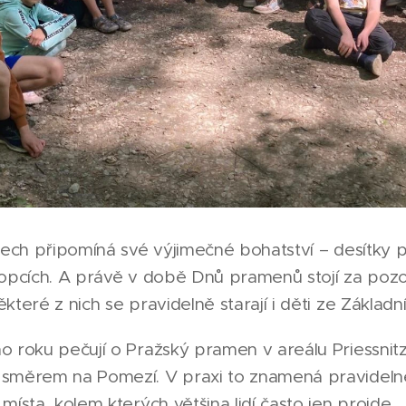
dnech připomíná své výjimečné bohatství – desítky
kopcích. A právě v době Dnů pramenů stojí za poz
teré z nich se pravidelně starají i děti ze Základní
 roku pečují o Pražský pramen v areálu Priessnitz
směrem na Pomezí. V praxi to znamená pravidelné 
místa, kolem kterých většina lidí často jen projde.