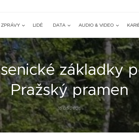
ZPRÁVY
LIDÉ
DATA
AUDIO & VIDEO
KARI
esenické základky p
Pražský pramen
16.05.2026