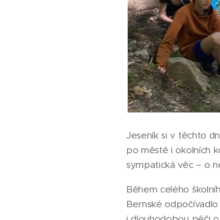
Jeseník si v těchto 
po městě i okolních 
sympatická věc – o něk
Během celého školního
Bernské odpočívadlo 
i dlouhodobou péči o 