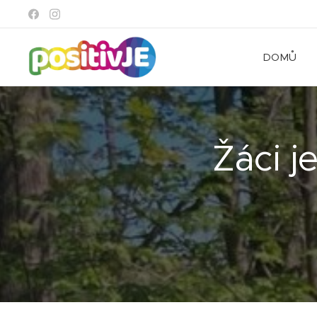
DOMŮ
Žáci j