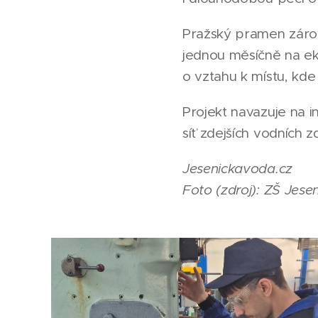
Pražský pramen zárov
jednou měsíčně na eko
o vztahu k místu, kde 
Projekt navazuje na i
síť zdejších vodních 
Jesenickavoda.cz
Foto (zdroj): ZŠ Jesen