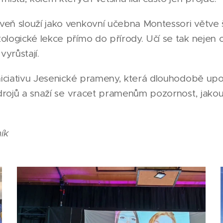
eň slouží jako venkovní učebna Montessori větve š
logické lekce přímo do přírody. Učí se tak nejen o 
vyrůstají.
niciativu Jesenické prameny, která dlouhodobě upo
zdrojů a snaží se vracet pramenům pozornost, jakou 
ík