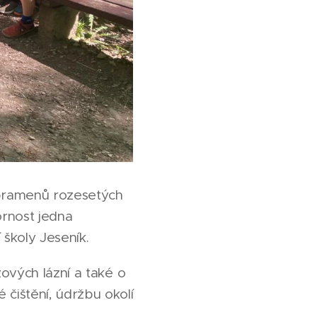
 pramenů rozesetých
ornost jedna
 školy Jeseník.
ových lázní a také o
čištění, údržbu okolí