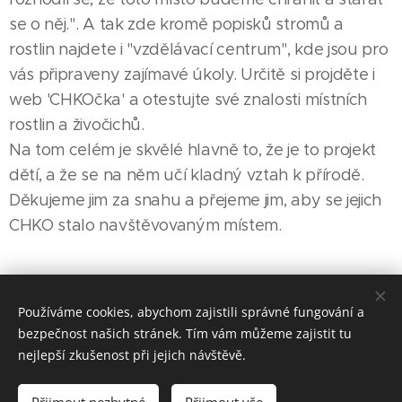
se o něj.". A tak zde kromě popisků stromů a
rostlin najdete i "vzdělávací centrum", kde jsou pro
vás připraveny zajímavé úkoly. Určitě si projděte i
web 'CHKOčka' a otestujte své znalosti místních
rostlin a živočichů.
Na tom celém je skvělé hlavně to, že je to projekt
dětí, a že se na něm učí kladný vztah k přírodě.
Děkujeme jim za snahu a přejeme jim, aby se jejich
CHKO stalo navštěvovaným místem.
Share
Používáme cookies, abychom zajistili správné fungování a
bezpečnost našich stránek. Tím vám můžeme zajistit tu
nejlepší zkušenost při jejich návštěvě.
Made in Jesenicko © 2026 positivJE. Všechna práva vyhrazena.