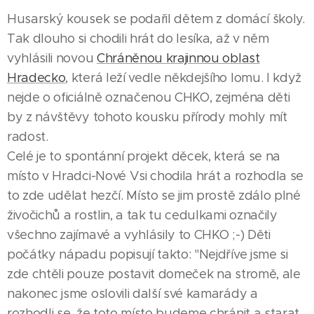
Husarský kousek se podařil dětem z domácí školy.
Tak dlouho si chodili hrát do lesíka, až v něm
vyhlásili novou
Chráněnou krajinnou oblast
Hradecko
, která leží vedle někdejšího lomu. I když
nejde o oficiálně označenou CHKO, zejména děti
by z návštěvy tohoto kousku přírody mohly mít
radost.
Celé je to spontánní projekt děcek, která se na
místo v Hradci-Nové Vsi chodila hrát a rozhodla se
to zde udělat hezčí. Místo se jim prostě zdálo plné
živočichů a rostlin, a tak tu cedulkami označily
všechno zajímavé a vyhlásily to CHKO ;-) Děti
počátky nápadu popisují takto: "Nejdříve jsme si
zde chtěli pouze postavit domeček na stromě, ale
nakonec jsme oslovili další své kamarády a
rozhodli se, že toto místo budeme chránit a starat