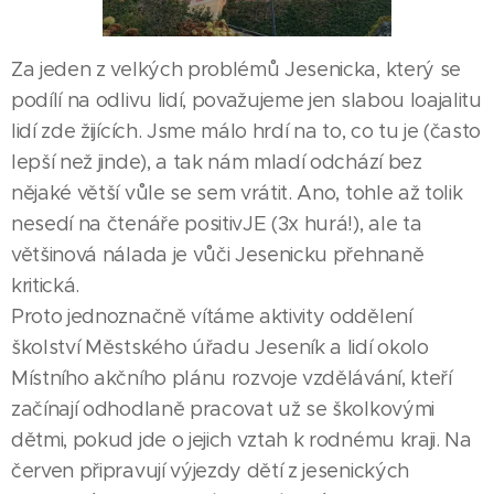
Za jeden z velkých problémů Jesenicka, který se
podílí na odlivu lidí, považujeme jen slabou loajalitu
lidí zde žijících. Jsme málo hrdí na to, co tu je (často
lepší než jinde), a tak nám mladí odchází bez
nějaké větší vůle se sem vrátit. Ano, tohle až tolik
nesedí na čtenáře positivJE (3x hurá!), ale ta
většinová nálada je vůči Jesenicku přehnaně
kritická.
Proto jednoznačně vítáme aktivity oddělení
školství Městského úřadu Jeseník a lidí okolo
Místního akčního plánu rozvoje vzdělávání, kteří
začínají odhodlaně pracovat už se školkovými
dětmi, pokud jde o jejich vztah k rodnému kraji. Na
červen připravují výjezdy dětí z jesenických