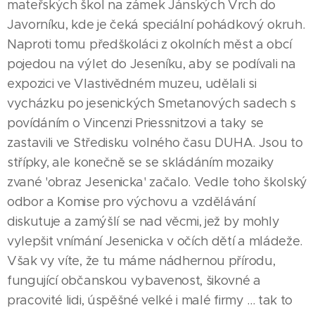
mateřských škol na zámek Jánských Vrch do
Javorníku, kde je čeká speciální pohádkový okruh.
Naproti tomu předškoláci z okolních měst a obcí
pojedou na výlet do Jeseníku, aby se podívali na
expozici ve Vlastivědném muzeu, udělali si
vycházku po jesenických Smetanových sadech s
povídáním o Vincenzi Priessnitzovi a taky se
zastavili ve Středisku volného času DUHA. Jsou to
střípky, ale konečně se se skládáním mozaiky
zvané 'obraz Jesenicka' začalo. Vedle toho školský
odbor a Komise pro výchovu a vzdělávání
diskutuje a zamýšlí se nad věcmi, jež by mohly
vylepšit vnímání Jesenicka v očích dětí a mládeže.
Však vy víte, že tu máme nádhernou přírodu,
fungující občanskou vybavenost, šikovné a
pracovité lidi, úspěšné velké i malé firmy ... tak to