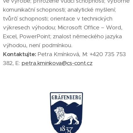
ve výrobě; přirozené vůdčí schopnosti; výborné
komunikační schopnosti; analytické myšlení;
tvůrčí schopnosti; orientace v technických
výkresech výhodou; Microsoft Office – Word,
Excel, PowerPoint; znalost německého jazyka
výhodou, není podmínkou.
Kontaktujte:
Petra Kmínková, M: +420 735 753
382, E:
petra.kminkova@cs-cont.cz