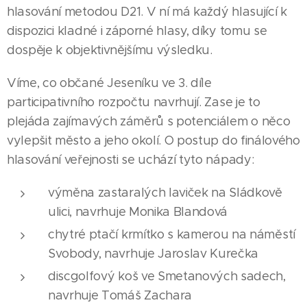
hlasování metodou D21. V ní má každý hlasující k
dispozici kladné i záporné hlasy, díky tomu se
dospěje k objektivnějšímu výsledku.
Víme, co občané Jeseníku ve 3. díle
participativního rozpočtu navrhují. Zase je to
plejáda zajímavých záměrů s potenciálem o něco
vylepšit město a jeho okolí. O postup do finálového
hlasování veřejnosti se uchází tyto nápady:
výměna zastaralých laviček na Sládkově
ulici, navrhuje Monika Blandová
chytré ptačí krmítko s kamerou na náměstí
Svobody, navrhuje Jaroslav Kurečka
discgolfový koš ve Smetanových sadech,
navrhuje Tomáš Zachara