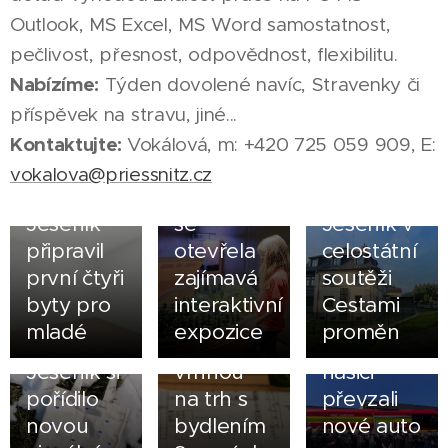
Outlook, MS Excel, MS Word samostatnost,
pečlivost, přesnost, odpovědnost, flexibilitu.
Nabízíme:
Týden dovolené navíc, Stravenky či
příspěvek na stravu, jiné...
25.07.2026
V
Kontaktujte:
Vokálová, m: +420 725 059 909, E:
jesenické
15.07.2026
vokalova@priessnitz.cz
Katovně
Město
30.07.2026
Jeseník
se
Jeseník v
připravil
otevřela
celostátní
první čtyři
zajímavá
soutěži
05.05.2026
byty pro
interaktivní
Cestami
Zlatohorští
20.06.2026
24.05.2026
mladé
expozice
proměn
Město
Mikulovice
dobrovolní
Jeseník si
vrhnou
hasiči
pořídilo
na trh s
převzali
novou
bydlením
nové auto