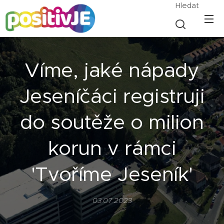
Hledat
Víme, jaké nápady
Jeseníčáci registruji
do soutěže o milion
korun v rámci
'Tvoříme Jeseník'
03.07.2023