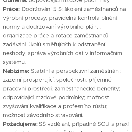
Odměna:
odpovídající mzdové podmínky
Práce:
Dodržování 5 S; školení zaměstnanců na
výrobní procesy; pravidelná kontrola plnění
normy a dodržování výrobního plánu;
organizace práce a rotace zaměstnanců;
zadávání úkolů směřujících k odstranění
neshody; správa výrobních dat v informačním
systému.
Nabízíme:
Stabilní a perspektivní zaměstnání;
zázemí prosperující; společnosti; příjemné
pracovní prostředí; zaměstnanecké benefity;
odpovídající mzdové podmínky; možnost
zvyšování kvalifikace a profesního růstu;
možnost závodního stravování.
Požadujeme:
SŠ vzdělání, případně SOU s praxí