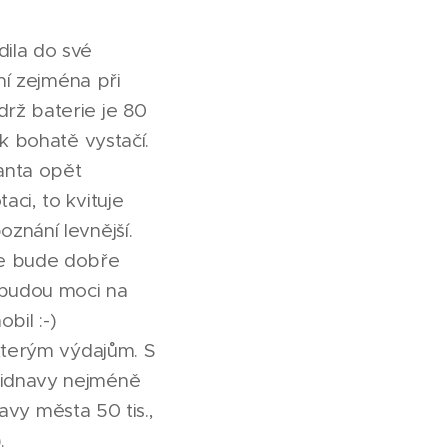
ila do své
ní zejména při
rž baterie je 80
k bohatě vystačí.
anta opět
ci, to kvituje
znání levnější.
le bude dobře
e budou moci na
bil :-)
ěkterým výdajům. S
Vidnavy nejméně
lavy města 50 tis.,
.