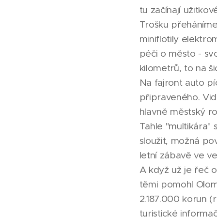
tu začínají užitkov
Trošku přeháníme,
miniflotily elektr
péči o město - sv
kilometrů, to na š
Na fajront auto p
připraveného. Vid
hlavně městský ro
Tahle "multikára"
sloužit, možná po
letní zábavě ve ved
A když už je řeč 
těmi pomohl Olom
2.187.000 korun (re
turistické informač