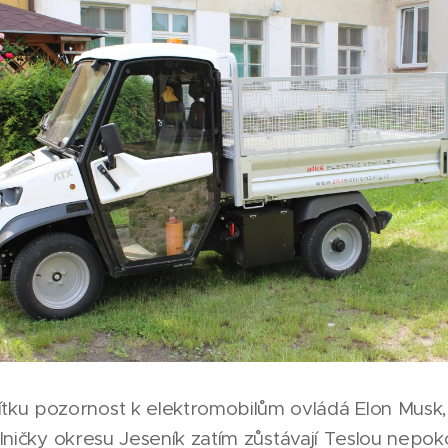
tku pozornost k elektromobilům ovládá Elon Musk
 silničky okresu Jeseník zatím zůstávají Teslou nepo