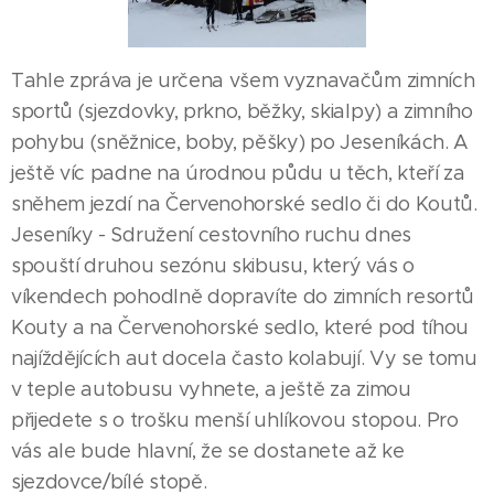
Tahle zpráva je určena všem vyznavačům zimních
sportů (sjezdovky, prkno, běžky, skialpy) a zimního
pohybu (sněžnice, boby, pěšky) po Jeseníkách. A
ještě víc padne na úrodnou půdu u těch, kteří za
sněhem jezdí na Červenohorské sedlo či do Koutů.
Jeseníky - Sdružení cestovního ruchu dnes
spouští druhou sezónu skibusu, který vás o
víkendech pohodlně dopravíte do zimních resortů
Kouty a na Červenohorské sedlo, které pod tíhou
najíždějících aut docela často kolabují. Vy se tomu
v teple autobusu vyhnete, a ještě za zimou
přijedete s o trošku menší uhlíkovou stopou. Pro
vás ale bude hlavní, že se dostanete až ke
sjezdovce/bílé stopě.