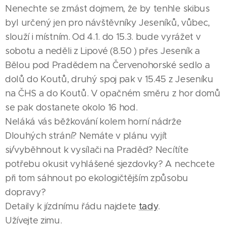
Nenechte se zmást dojmem, že by tenhle skibus
byl určený jen pro návštěvníky Jeseníků, vůbec,
slouží i místním. Od 4.1. do 15.3. bude vyrážet v
sobotu a neděli z Lipové (8.50 ) přes Jeseník a
Bělou pod Pradědem na Červenohorské sedlo a
dolů do Koutů, druhý spoj pak v 15.45 z Jeseníku
na ČHS a do Koutů. V opačném směru z hor domů
se pak dostanete okolo 16 hod.
Neláká vás běžkování kolem horní nádrže
Dlouhých strání? Nemáte v plánu vyjít
si/vyběhnout k vysílači na Praděd? Necítíte
potřebu okusit vyhlášené sjezdovky? A nechcete
při tom sáhnout po ekologičtějším způsobu
dopravy?
Detaily k jízdnímu řádu najdete
tady
.
Užívejte zimu.