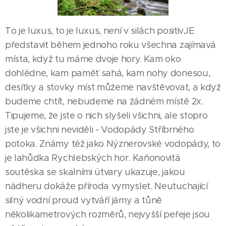
To je luxus, to je luxus, není v silách positivJE
představit během jednoho roku všechna zajímavá
místa, když tu máme dvoje hory. Kam oko
dohlédne, kam paměť sahá, kam nohy donesou,
desítky a stovky míst můžeme navštěvovat, a když
budeme chtít, nebudeme na žádném místě 2x.
Tipujeme, že jste o nich slyšeli všichni, ale stopro
jste je všichni neviděli - Vodopády Stříbrného
potoka. Známy též jako Nýznerovské vodopády, to
je lahůdka Rychlebských hor. Kaňonovitá
soutěska se skalními útvary ukazuje, jakou
nádheru dokáže příroda vymyslet. Neutuchající
silný vodní proud vytváří jámy a tůně
několikametrových rozměrů, nejvyšší peřeje jsou