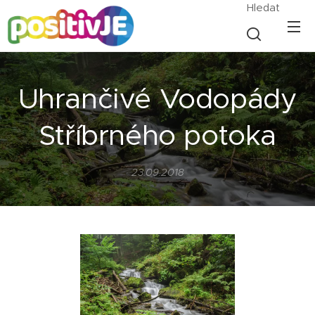
Hledat
Uhrančivé Vodopády
Stříbrného potoka
23.09.2018