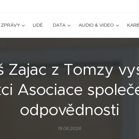
ZPRÁVY
LIDÉ
DATA
AUDIO & VIDEO
KARI
 Zajac z Tomzy vys
kci Asociace společ
odpovědnosti
19.06.2026