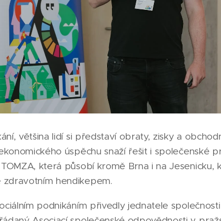
í, většina lidí si představí obraty, zisky a obchodní
e ekonomického úspěchu snaží řešit i společenské p
t TOMZA, která působí kromě Brna i na Jesenicku,
 zdravotním hendikepem.
sociálním podnikáním přivedly jednatele společnos
řádaný Asociací společenské odpovědnosti v praž