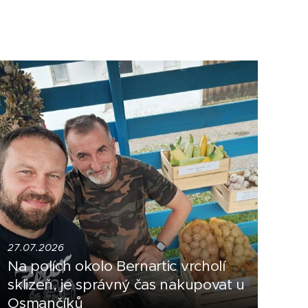
27.07.2026
Na polích okolo Bernartic vrcholí
sklizeň, je správný čas nakupovat u
Osmančíků