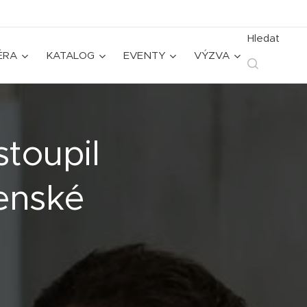
Hledat
ÉRA
KATALOG
EVENTY
VÝZVA
toupil
enské