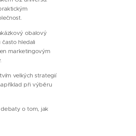
praktickým
lečnost.
zakázkový obalový
často hledali
 jen marketingovým
.
vím velkých strategií
například při výběru
í debaty o tom, jak