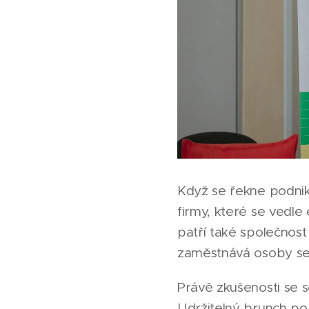
Když se řekne podnikán
firmy, které se vedl
patří také společnos
zaměstnává osoby se
Právě zkušenosti se 
Udržitelný brunch po