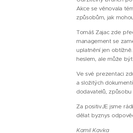
Akce se věnovala tém
způsobům, jak mohou 
Tomáš Zajac zde před
management se zaměst
uplatnění jen obtížn
heslem, ale může být
Ve své prezentaci zdů
a složitých dokumentů
dodavatelů, způsobu 
Za positivJE jsme rád
dělat byznys odpovědn
Kamil Kavka