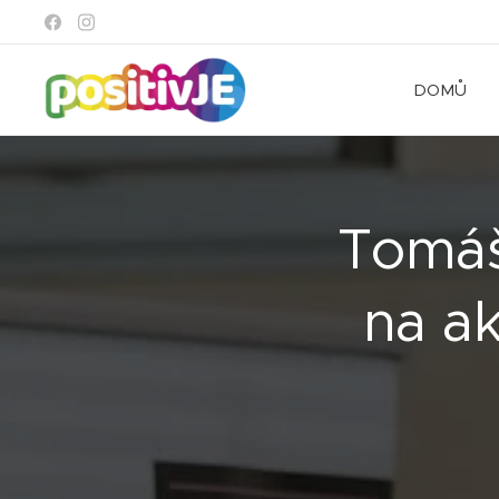
DOMŮ
Tomáš
na a