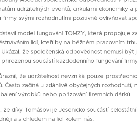
atům udržitelných eventů, cirkulární ekonomiky a 
firmy svými rozhodnutími pozitivně ovlivňovat spo
stavil model fungování TOMZY, která propojuje 
náváním lidí, kteří by na běžném pracovním trhu 
ě. Ukázal, že společenská odpovědnost nemusí být
 přirozenou součástí každodenního fungování firmy
raznil, že udržitelnost nevzniká pouze prostřednict
. Často začíná u zdánlivě obyčejných rozhodnutí, 
balení výrobků nebo pořizování firemních dárků.
i, že díky Tomášovi je Jesenicko součástí celostátn
ěji a s ohledem na lidi kolem nás.