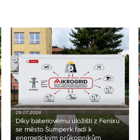
29.07.2026
Díky bateriovému uložišti z Fenixu
se město Šumperk řadí k
energetickým průkopníkům