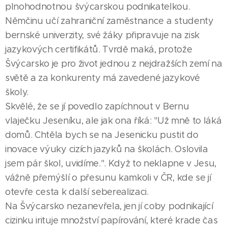
plnohodnotnou švýcarskou podnikatelkou.
Němčinu učí zahraniční zaměstnance a studenty
bernské univerzity, své žáky připravuje na zisk
jazykových certifikátů. Tvrdě maká, protože
Švýcarsko je pro život jednou z nejdražších zemí na
světě a za konkurenty má zavedené jazykové
školy.
Skvělé, že se jí povedlo zapíchnout v Bernu
vlaječku Jeseníku, ale jak ona říká: "Už mně to láká
domů. Chtěla bych se na Jesenicku pustit do
inovace výuky cizích jazyků na školách. Oslovila
jsem pár škol, uvidíme.". Když to neklapne v Jesu,
vážně přemýšlí o přesunu kamkoli v ČR, kde se jí
otevře cesta k další seberealizaci.
Na Švýcarsko nezanevřela, jen jí coby podnikající
cizinku irituje množství papírování, které krade čas