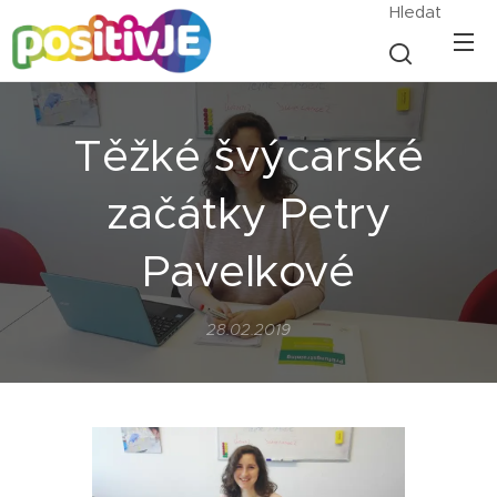
Hledat
Těžké švýcarské
začátky Petry
Pavelkové
28.02.2019