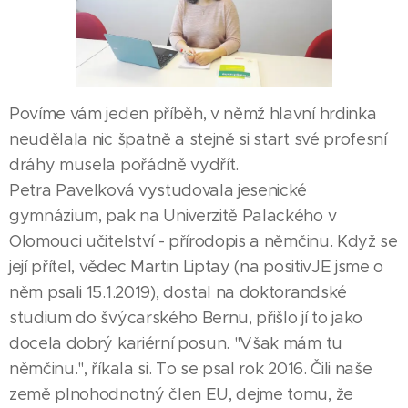
Povíme vám jeden příběh, v němž hlavní hrdinka
neudělala nic špatně a stejně si start své profesní
dráhy musela pořádně vydřít.
Petra Pavelková vystudovala jesenické
gymnázium, pak na Univerzitě Palackého v
Olomouci učitelství - přírodopis a němčinu. Když se
její přítel, vědec Martin Liptay (na positivJE jsme o
něm psali 15.1.2019), dostal na doktorandské
studium do švýcarského Bernu, přišlo jí to jako
docela dobrý kariérní posun. "Však mám tu
němčinu.", říkala si. To se psal rok 2016. Čili naše
země plnohodnotný člen EU, dejme tomu, že