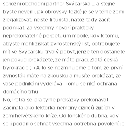
seriózní obchodní partner Švýcarska ... a stejně
byste nevěřili, jak obrovsky těžké je se v téhle zemi
zlegalizovat, nejste-li turista, natož tady začít
podnikat. Za všechny hovoří prakticky
nepřekonatelné perpetuum mobile, kdy k tomu,
abyste mohli získat živnostenský list, potřebujete
mít ve Švýcarsku trvalý pobyt, jenže ten dostanete
jen pokud prokážete, že máte práci. Zlatá česká
byrokracie ;-) A to se nezmiňujeme o tom, že první
živnosťák máte na zkoušku a musíte prokázat, že
vaše podnikání vydělává. Tomu se říká ochrana
domácího trhu.
No, Petra se jala tyhle překážky překonávat.
Začínala jako lektorka němčiny cizinců žijících v
zemi helvétského kříže. Od loňského dubna, kdy
se jí podařilo sehnat všechna potřebná povolení, je