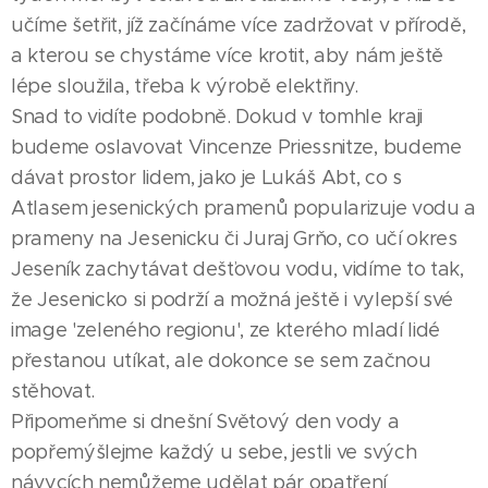
učíme šetřit, jíž začínáme více zadržovat v přírodě,
a kterou se chystáme více krotit, aby nám ještě
lépe sloužila, třeba k výrobě elektřiny.
Snad to vidíte podobně. Dokud v tomhle kraji
budeme oslavovat Vincenze Priessnitze, budeme
dávat prostor lidem, jako je Lukáš Abt, co s
Atlasem jesenických pramenů popularizuje vodu a
prameny na Jesenicku či Juraj Grňo, co učí okres
Jeseník zachytávat dešťovou vodu, vidíme to tak,
že Jesenicko si podrží a možná ještě i vylepší své
image 'zeleného regionu', ze kterého mladí lidé
přestanou utíkat, ale dokonce se sem začnou
stěhovat.
Připomeňme si dnešní Světový den vody a
popřemýšlejme každý u sebe, jestli ve svých
návycích nemůžeme udělat pár opatření