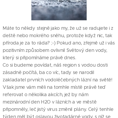
Máte to někdy stejně jako my, že už se radujete i z
deště nebo mokrého sněhu, protože když nic, tak
příroda je za to ráda? ;-) Pokud ano, zřejmě už i vás
pozitivním způsobem ovlivnil Světový den vody,
který si připomínáme právě dnes.
Co si budeme povídat, náš region s vodou dosti
zásadně počítá, ba co víc, tady se narodil
zakladatel prvních vodoléčebných lázní na světě!
Však jsme vám měli na tomhle místě právě teď
referovat o několika akcích, jež by nám
mezinárodní den H2O v lázních a ve městě
připomněly, leč jistý virus změnil plány. Celý tenhle
týden měl být oslavou životadárné vody, s níž se