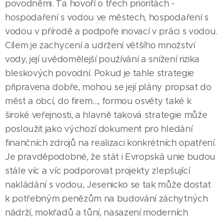
povodněmi. Ta hovoří o třech prioritách -
hospodaření s vodou ve městech, hospodaření s
vodou v přírodě a podpoře inovací v práci s vodou.
Cílem je zachycení a udržení většího množství
vody, její uvědomělejší používání a snížení rizika
bleskových povodní. Pokud je tahle strategie
připravena dobře, mohou se její plány propsat do
měst a obcí, do firem..., formou osvěty také k
široké veřejnosti, a hlavně taková strategie může
posloužit jako výchozí dokument pro hledání
finančních zdrojů na realizaci konkrétních opatření.
Je pravděpodobné, že stát i Evropská unie budou
stále víc a víc podporovat projekty zlepšující
nakládání s vodou, Jesenicko se tak může dostat
k potřebným penězům na budování záchytných
nádrží, mokřadů a tůní, nasazení moderních