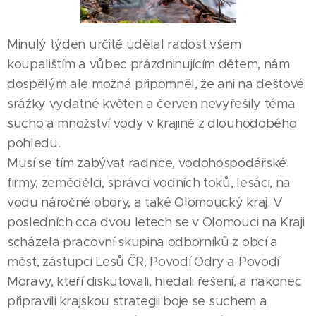
Minulý týden určitě udělal radost všem
koupalištím a vůbec prázdninujícím dětem, nám
dospělým ale možná připomněl, že ani na dešťové
srážky vydatné květen a červen nevyřešily téma
sucho a množství vody v krajině z dlouhodobého
pohledu.
Musí se tím zabývat radnice, vodohospodářské
firmy, zemědělci, správci vodních toků, lesáci, na
vodu náročné obory, a také Olomoucký kraj. V
posledních cca dvou letech se v Olomouci na Kraji
scházela pracovní skupina odborníků z obcí a
měst, zástupci Lesů ČR, Povodí Odry a Povodí
Moravy, kteří diskutovali, hledali řešení, a nakonec
připravili krajskou strategii boje se suchem a