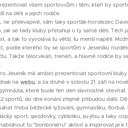
rezentovat všem sportovcům i těm, kteří by sportov
lí na děti a jejich rodiče.
 ne překvapivě, sám taky sporťák-horolezec David
, jak se tady kluby přetahují o ty samé děti. Těch j
t, a tak to vyvolává tu větší, tu menší napětí. Mož
klíč, podle kterého by se sportům v Jeseníku rozděl
. Takže tělocvikáři, trenéři, a hlavně rodiče by se
.
ro Jeseník má ambici prezentovat sportovní kluby
ednak na
webu
, a za druhé v sobotu 21. září na no
 gymnázia, které bude ten den slavnostně otevírat. V
a 12 sportů, do dne konání zřejmě přibudou další. Dě
 osahat třeba běžecké lyžování, gymnastiku, florbal, 
ácký sport, sjezdovky, cyklistiku, jiu-jitsu a taky cop
abídnout tu "bonboniéru" aktivit a inspirovat je k