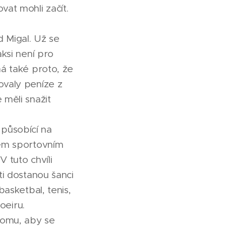
at mohli začít.
 Migal. Už se
aksi není pro
ná také proto, že
ovaly peníze z
 měli snažit
 působící na
vém sportovním
 tuto chvíli
ti dostanou šanci
basketbal, tenis,
oeiru.
 tomu, aby se