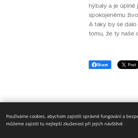
hýbaly a je úplně
spokojenému život
A taky by se dalo 
tomu, že ty naše d
Share
Používáme cookies, abychom zajistili správné fungování a bezp
můžeme zajistit tu nejlepší zkušenost při jejich návštěvě.