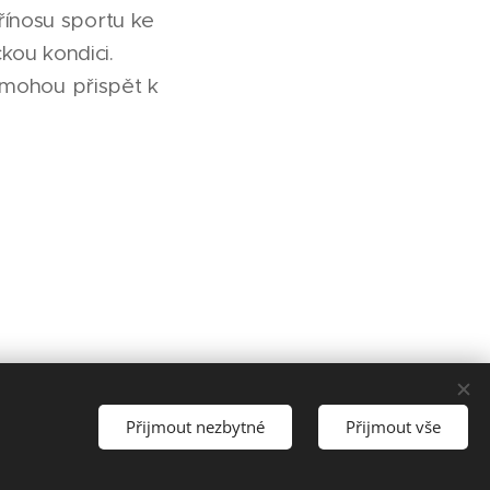
řínosu sportu ke
kou kondici.
í mohou přispět k
Přijmout nezbytné
Přijmout vše