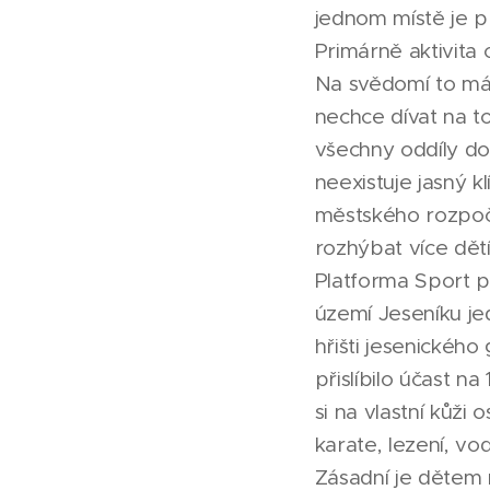
jednom místě je p
Primárně aktivita cí
Na svědomí to má,
nechce dívat na to
všechny oddíly dos
neexistuje jasný 
městského rozpočtu
rozhýbat více dětí
Platforma Sport p
území Jeseníku j
hřišti jesenického
přislíbilo účast n
si na vlastní kůži
karate, lezení, vod
Zásadní je dětem n