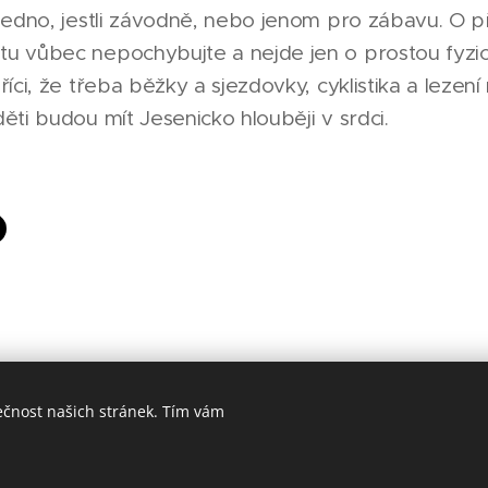
 jedno, jestli závodně, nebo jenom pro zábavu. O p
u vůbec nepochybujte a nejde jen o prostou fyzic
říci, že třeba běžky a sjezdovky, cyklistika a lezen
ěti budou mít Jesenicko hlouběji v srdci.
ečnost našich stránek. Tím vám
Made in Jesenicko © 2026 positivJE. Všechna práva vyhrazena.
Cookies