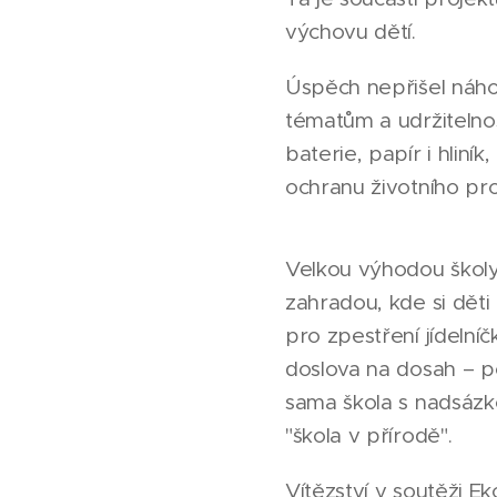
výchovu dětí.
Úspěch nepřišel náh
tématům a udržitelnos
baterie, papír i hliní
ochranu životního pro
Velkou výhodou školy 
zahradou, kde si děti
pro zpestření jídelníč
doslova na dosah – po
sama škola s nadsázko
"škola v přírodě".
Vítězství v soutěži E