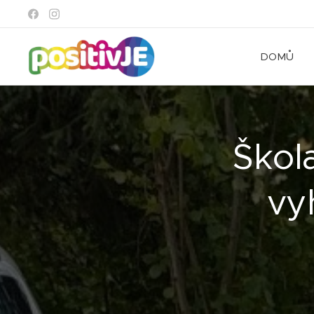
DOMŮ
Škol
vy