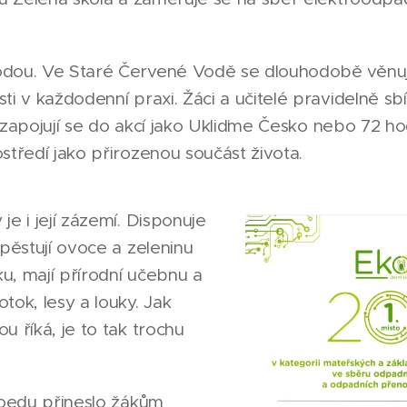
odou. Ve Staré Červené Vodě se dlouhodobě věnuj
ti v každodenní praxi. Žáci a učitelé pravidelně sbí
k, zapojují se do akcí jako Ukliďme Česko nebo 72 ho
středí jako přirozenou součást života.
je i její zázemí. Disponuje
 pěstují ovoce a zeleninu
ku, mají přírodní učebnu a
tok, lesy a louky. Jak
u říká, je to tak trochu
koedu přineslo žákům