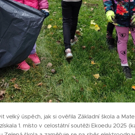
it velký úspěch, jak si ověřila Základní škola a Mat
ískala 1. místo v celostátní soutěži Ekoedu 2025 (k
ktu Zelená škola a zaměřuje se na sběr elektroodpa