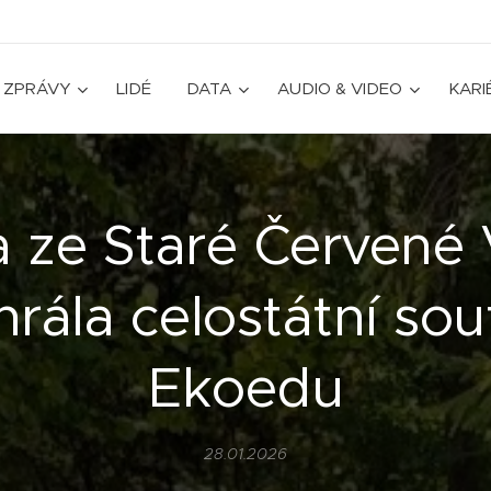
ZPRÁVY
LIDÉ
DATA
AUDIO & VIDEO
KARI
a ze Staré Červené
hrála celostátní sou
Ekoedu
28.01.2026