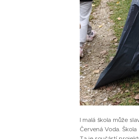
I malá škola může slav
Červená Voda. Škola z
Ta je součástí proje