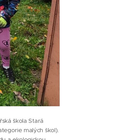
eřská škola Stará
ategorie malých škol).
du a ekologickou