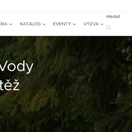
Hledat
ÉRA
KATALOG
EVENTY
VÝZVA
 Vody
těž