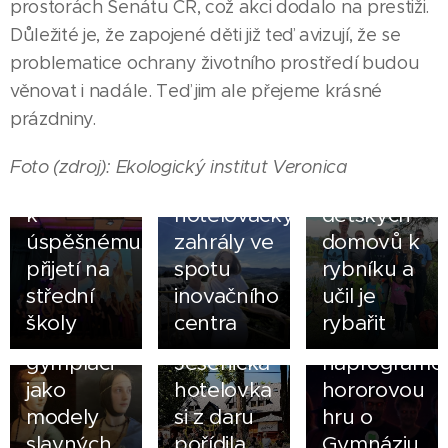
prostorách Senátu ČR, což akci dodalo na prestiži.
05.08.2026
Důležité je, že zapojené děti již teď avizují, že se
ZŠ Česká
17.07.2026
problematice ochrany životního prostředí budou
Ves
Spolek
věnovat i nadále. Teď jim ale přejeme krásné
dovedla
Rychlebské
prázdniny.
všechny
hory
své
přivedl
02.08.2026
Foto (zdroj): Ekologický institut Veronica
deváťáky
Jak si
děti z
k
hotelovačky
dětských
05.07.2026
úspěšnému
zahrály ve
domovů k
Viktorie
přijetí na
spotu
rybníku a
Žáková a
12.07.2026
střední
inovačního
učil je
Zážitková
Patrik
školy
centra
rybařit
výuka:
Peca
09.07.2026
gympláci
Jesenická
naprogramov
jako
hotelovka
hororovou
modely
si z daru
hru o
slavných
pořídila
Gymnáziu