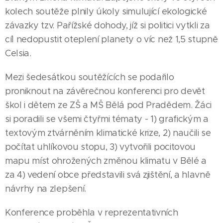
kolech soutěže plnily úkoly simulující ekologické
závazky tzv. Pařížské dohody, jíž si politici vytkli za
cíl nedopustit oteplení planety o víc než 1,5 stupně
Celsia.
Mezi šedesátkou soutěžících se podařilo
proniknout na závěrečnou konferenci pro devět
škol i dětem ze ZŠ a MŠ Bělá pod Pradědem. Žáci
si poradili se všemi čtyřmi tématy - 1) grafickým a
textovým ztvárněním klimatické krize, 2) naučili se
počítat uhlíkovou stopu, 3) vytvořili pocitovou
mapu míst ohrožených změnou klimatu v Bělé a
za 4) vedení obce představili svá zjištění, a hlavně
návrhy na zlepšení.
Konference proběhla v reprezentativních