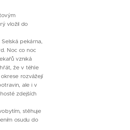
etovým
 vložil do
é Selská pekárna,
rd. Noc co noc
ekařů vzniká
řát, že v téhle
 okrese rozvážejí
travin, ale i v
 hosté zdejších
vobytím, stěhuje
ízením osudu do