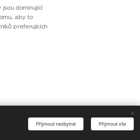
 jsou dominující
 tomu, aby to
níků preferujících
Přijmout nezbytné
Přijmout vše