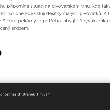
hu připomíná situaci na pivovarském trhu, kde taky
nich solidně koexistují desítky malých pivovárků. K
cké Selské pekárny je potřeba, aby jí přibývalo zákaz
ečený srdcem.
ečnost našich stránek. Tím vám
Made in Jesenicko © 2026 positivJE. Všechna práva vyhrazena.
Cookies