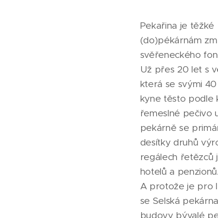
Pekařina je těžké
(do)pékárnám zmr
svěřeneckého fon
Už přes 20 let s 
která se svými 40
kyne těsto podle 
řemeslné pečivo u
pekárně se primár
desítky druhů výro
regálech řetězců j
hotelů a penzionů
A protože je pro 
se Selská pekárna
budovy bývalé pek