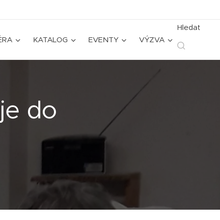
Hledat
ÉRA
KATALOG
EVENTY
VÝZVA
je do