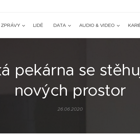
ZPRÁVY
LIDÉ
DATA
AUDIO & VIDEO
KARI
ká pekárna se stěhu
nových prostor
26.06.2020