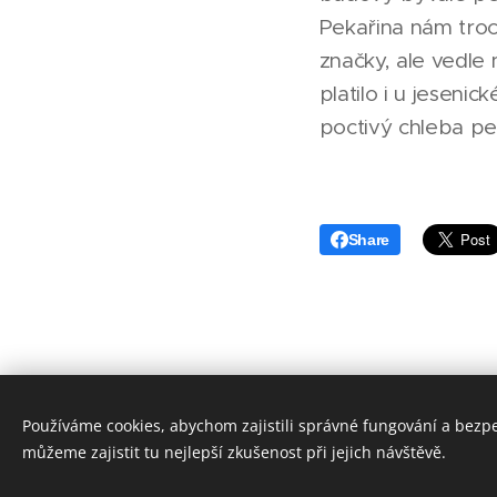
Pekařina nám troc
značky, ale vedle 
platilo i u jeseni
poctivý chleba p
Share
Používáme cookies, abychom zajistili správné fungování a bezp
můžeme zajistit tu nejlepší zkušenost při jejich návštěvě.