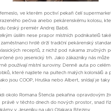
 řemeslo, ve kterém poctiví pekaři čelí supermark
azeného pečiva anebo pekárenskému kolosu, který
du český premiér Andrej Babiš.
velkým úsilím nese prapor místních podnikatelů tak
 zaměstnanci hrdě drží tradiční pekárenský standa
klasických receptů, z nichž pod rukama zručných p
rčené pro jesenický trh. Jako zákazníky nás může h
ně používají místní suroviny. Denně auta po celém
bků, které najdete na pultech malých koloniálů a po
ako jsou COOP, Hruška nebo Albert, snídají je taky
.
lidi okolo Romana Štencla pekařina opravdovým ži
 právě v těchto dnech do nových prostor, snad ř
árny v Jeseníku na ulici Otakara Březiny.