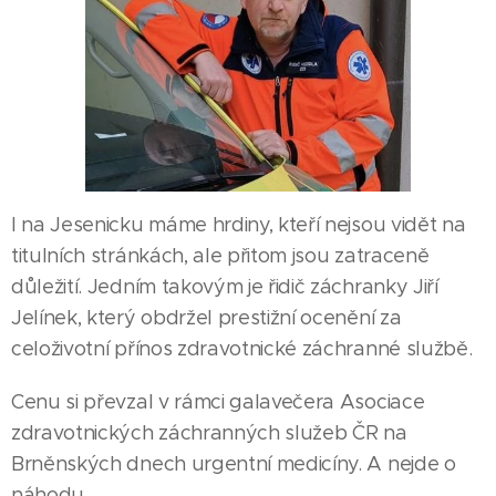
I na Jesenicku máme hrdiny, kteří nejsou vidět na
titulních stránkách, ale přitom jsou zatraceně
důležití. Jedním takovým je řidič záchranky Jiří
Jelínek, který obdržel prestižní ocenění za
celoživotní přínos zdravotnické záchranné službě.
Cenu si převzal v rámci galavečera Asociace
zdravotnických záchranných služeb ČR na
Brněnských dnech urgentní medicíny. A nejde o
náhodu.