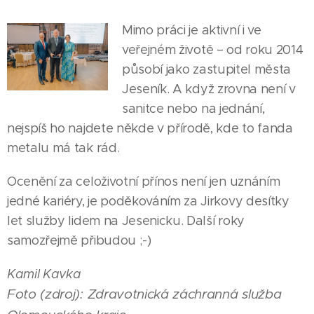
Mimo práci je aktivní i ve
veřejném životě – od roku 2014
působí jako zastupitel města
Jeseník. A když zrovna není v
sanitce nebo na jednání,
nejspíš ho najdete někde v přírodě, kde to fanda
metalu má tak rád.
Ocenění za celoživotní přínos není jen uznáním
06.08.2026
28.07.2026
jedné kariéry, je poděkováním za Jirkovy desítky
Jeseníčák
Tomáš
31.07.2026
let služby lidem na Jesenicku. Další roky
Tomáš
Šárka
Kajnar
samozřejmě přibudou ;-)
Janík si za
Tomická
ovládl
volantem
se do
republikové
Kamil Kavka
závodního
Bělé
šampionáty
Foto (zdroj): Zdravotnická záchranná služba
vozu plní
vrátila i
na silnici i