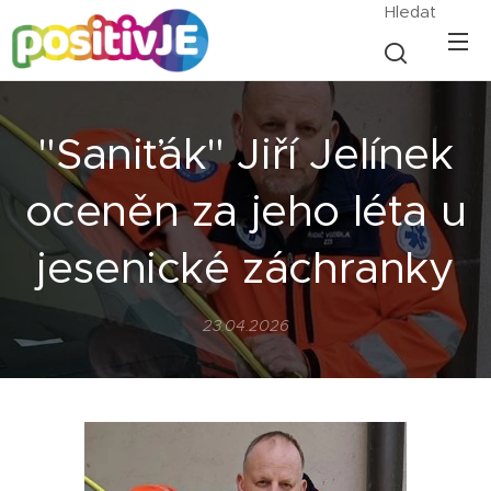
Hledat
"Saniťák" Jiří Jelínek
oceněn za jeho léta u
jesenické záchranky
23.04.2026