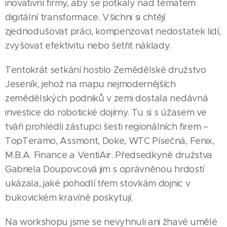
inovativní firmy, aby se potkaly nad tématem
digitální transformace. Všichni si chtějí
zjednodušovat práci, kompenzovat nedostatek lidí,
zvyšovat efektivitu nebo šetřit náklady.
Tentokrát setkání hostilo Zemědělské družstvo
Jeseník, jehož na mapu nejmodernějších
zemědělských podniků v zemi dostala nedávná
investice do robotické dojírny. Tu si s úžasem ve
tváři prohlédli zástupci šesti regionálních firem –
TopTeramo, Assmont, Doke, WTC Písečná, Fenix,
M.B.A. Finance a VentiAir. Předsedkyně družstva
Gabriela Doupovcová jim s oprávněnou hrdostí
ukázala, jaké pohodlí třem stovkám dojnic v
bukovickém kravíně poskytují.
Na workshopu jsme se nevyhnuli ani žhavé umělé