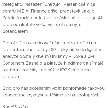
inteligenci. Nasazení ChatGPT v jesenickém call
centru M.B.A. Finance přišel představit Jakub
Zetek. Soudě podle živosti následné diskuse je AI
pro podnikatele velká věc s ohromným
potenciálem.
Protože šlo o akci inovačního centra, došlo i na
prezentaci jeho služby DIGI, díky níž se k digitální
analýze dostaly dvě místní firmy – Doke a JM
Containers. Zaznělo a platí, že hledáme další malé
a střední podniky, pro něž je ICOK připraven
pracovat.
Bylo pro nás potěšením vidět pohromadě takovou
27.07.2026
koncentraci byznysu a těšíme se na spolupráci.
Na polích
01.08.2026
29.07.2026
Priessnitzovy
Díky
okolo
Kamil Kavka