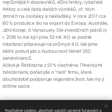
nejrůznějších dopravníků, důlní řetězy, rybářské
řetězy a celá řada dalších výrobků, vč. těch
zimních na osobáky a náklaďáky. V roce 2017 cca
80 % produkce šlo na export do Evropy, Austrálie,
Jižní Koreje, či Venezuely. Dle investičních plánů (v
r. 2018 to má být přes 53 mil. Kč) se podnik
robotizací připravuje na průmysl 4.0, tak jsme
klidní, pokud jde o budoucnost téměř 250
zaměstnanců.
Ačkoli je Řetězárna z 51 % vlastněna Třineckými
železárnami, pořád jde o "naši" firmu, která
dlouhodobě podporuje regionální život, tak my jí
držíme palce.
Share
Používáme cookies, abychom zajistili správné fungování a