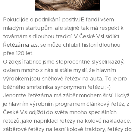
Pokud jde o podnikání, positivJE fandí všem
mladým startupům, ale stejně tak má respekt k
továrnám s dlouhou tradicí. V České Vsi sídlící
Řetězárna a.s.
se může chlubit historií dlouhou
přes 120 let.
O zdejší fabrice jsme stoprocentně slyšeli každý,
ovšem mnoho z nás si stále myslí, že hlavním
výrobkem jsou sněhové řetězy na auta. To je pro
běžného smrtelníka synonymem řetězu ;-)
Jenomže řetězárna má záběr mnohem širší. I když
je hlavním výrobním programem článkový řetěz, z
České Vsi odjíždí do světa mnoho speciálních
řetězů, jako například řetězy na kolové nakladače,
záběrové řetězy na lesní kolové traktory, řetězy do