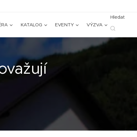
Hledat
ÉRA
KATALOG
EVENTY
VÝZVA
ovažují