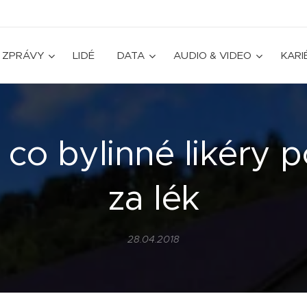
ZPRÁVY
LIDÉ
DATA
AUDIO & VIDEO
KARI
, co bylinné likéry p
za lék
28.04.2018