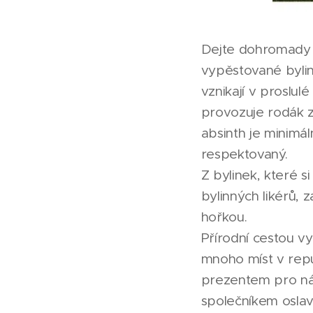
Dejte dohromady n
vypěstované bylin
vznikají v proslul
provozuje rodák z
absinth je minimá
respektovaný.
Z bylinek, které s
bylinných likérů,
hořkou.
Přírodní cestou vy
mnoho míst v repu
prezentem pro náv
společníkem oslav 