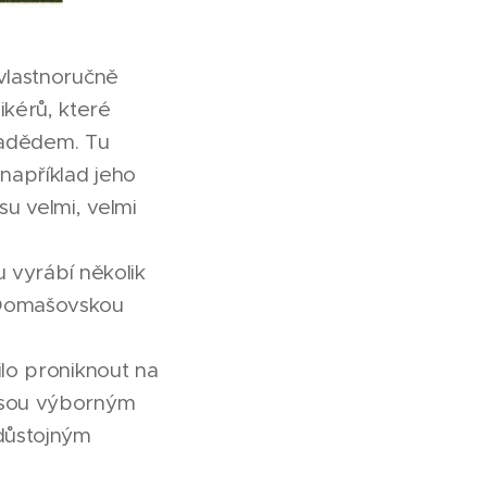
 vlastnoručně
ikérů, které
Pradědem. Tu
například jeho
u velmi, velmi
u vyrábí několik
a Domašovskou
ilo proniknout na
 jsou výborným
důstojným