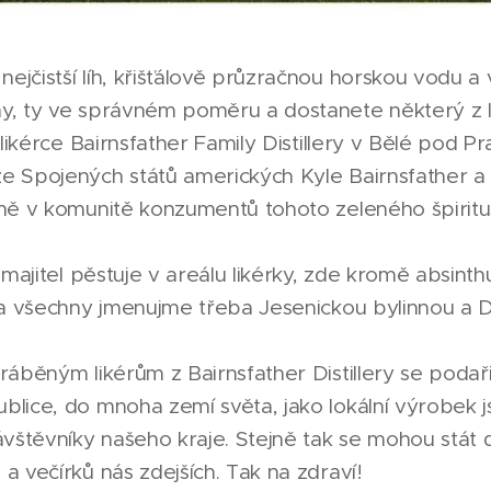
ejčistší líh, křišťálově průzračnou horskou vodu a
y, ty ve správném poměru a dostanete některý z l
é likérce Bairnsfather Family Distillery v Bělé pod 
e Spojených států amerických Kyle Bairnsfather a 
lně v komunitě konzumentů tohoto zeleného špiritus
i majitel pěstuje v areálu likérky, zde kromě absinth
 za všechny jmenujme třeba Jesenickou bylinnou 
ráběným likérům z Bairnsfather Distillery se podař
blice, do mnoha zemí světa, jako lokální výrobek
štěvníky našeho kraje. Stejně tak se mohou stát 
a večírků nás zdejších. Tak na zdraví!