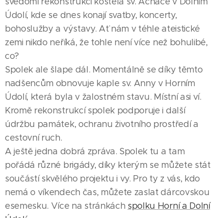
svědomí rekonstrukci kostela sv. Acháce v Dolním
Údolí, kde se dnes konají svatby, koncerty,
bohoslužby a výstavy. Ať nám v téhle ateistické
zemi nikdo neříká, že tohle není více než bohulibé,
co?
Spolek ale šlape dál. Momentálně se díky těmto
nadšencům obnovuje kaple sv. Anny v Horním
Údolí, která byla v žalostném stavu. Místní asi ví.
Kromě rekonstrukcí spolek podporuje i další
údržbu památek, ochranu životního prostředí a
cestovní ruch.
A ještě jedna dobrá zpráva. Spolek tu a tam
pořádá různé brigády, díky kterým se můžete stát
součástí skvělého projektu i vy. Pro ty z vás, kdo
nemá o víkendech čas, můžete zaslat dárcovskou
esemesku. Více na stránkách
spolku Horní a Dolní