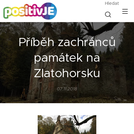
Hledat
Příběh zachránců
památek na
Zlatohorsku
07.11.2018