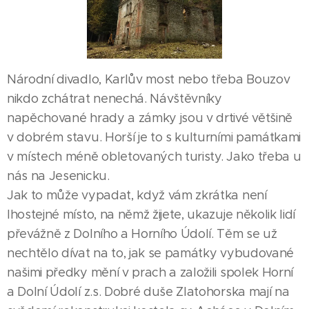
Národní divadlo, Karlův most nebo třeba Bouzov
nikdo zchátrat nenechá. Návštěvníky
napěchované hrady a zámky jsou v drtivé většině
v dobrém stavu. Horší je to s kulturními památkami
v místech méně obletovaných turisty. Jako třeba u
nás na Jesenicku.
Jak to může vypadat, když vám zkrátka není
lhostejné místo, na němž žijete, ukazuje několik lidí
převážně z Dolního a Horního Údolí. Těm se už
nechtělo dívat na to, jak se památky vybudované
našimi předky mění v prach a založili spolek Horní
a Dolní Údolí z.s. Dobré duše Zlatohorska mají na