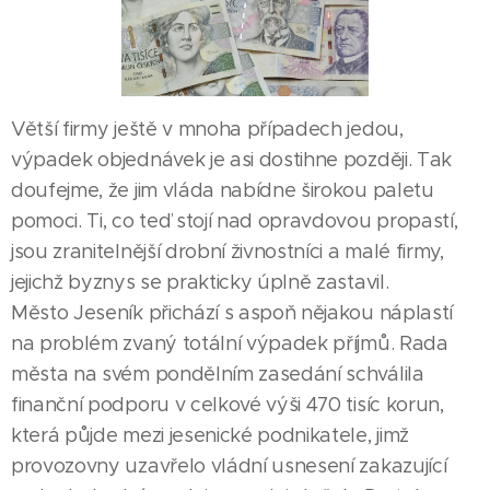
Větší firmy ještě v mnoha případech jedou,
výpadek objednávek je asi dostihne později. Tak
doufejme, že jim vláda nabídne širokou paletu
pomoci. Ti, co teď stojí nad opravdovou propastí,
jsou zranitelnější drobní živnostníci a malé firmy,
jejichž byznys se prakticky úplně zastavil.
Město Jeseník přichází s aspoň nějakou náplastí
na problém zvaný totální výpadek příjmů. Rada
města na svém pondělním zasedání schválila
finanční podporu v celkové výši 470 tisíc korun,
která půjde mezi jesenické podnikatele, jimž
provozovny uzavřelo vládní usnesení zakazující