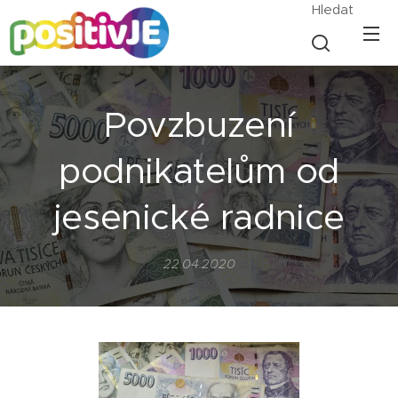
Hledat
Povzbuzení
podnikatelům od
jesenické radnice
22.04.2020