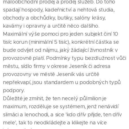
maloobchodní prodej a prodej služeb. Do toho
spadají hospody, kadeřnictví a nehtová studia,
obchody a obchůdky, butiky, salóny krásy,
kavárny i opravny a určitě něco dalšího.
Maximální výše pomoci pro jeden subjekt činí 10
tisíc korun (minimální 5 tisíc), konkrétní částka se
bude odvíjet od nájmu, jaký žádající živnostník v
provozovně platí. Podmínky typu bezdlužnost vůči
městu, sídlo firmy v okrese Jeseník či adresa
provozovny ve městě Jeseník vás určitě
nepřekvapí, jsou standardem u podobných typů
podpory.
Důležité je zmínit, že ten necelý půlmilion je
maximum, rozděluje se systémem, jenž nenávidí
slimáci a lenochodi, a sice 'kdo dřív přijde, ten dřív
mele', tak to neodkládejte a klikejte na více