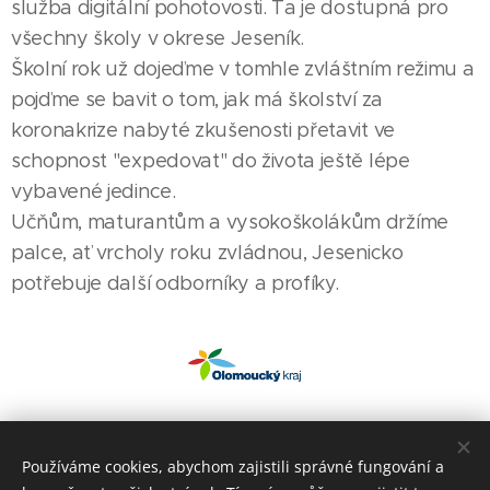
služba digitální pohotovosti. Ta je dostupná pro
všechny školy v okrese Jeseník.
Školní rok už dojeďme v tomhle zvláštním režimu a
pojďme se bavit o tom, jak má školství za
koronakrize nabyté zkušenosti přetavit ve
schopnost "expedovat" do života ještě lépe
vybavené jedince.
Učňům, maturantům a vysokoškolákům držíme
palce, ať vrcholy roku zvládnou, Jesenicko
potřebuje další odborníky a profíky.
Share
Používáme cookies, abychom zajistili správné fungování a