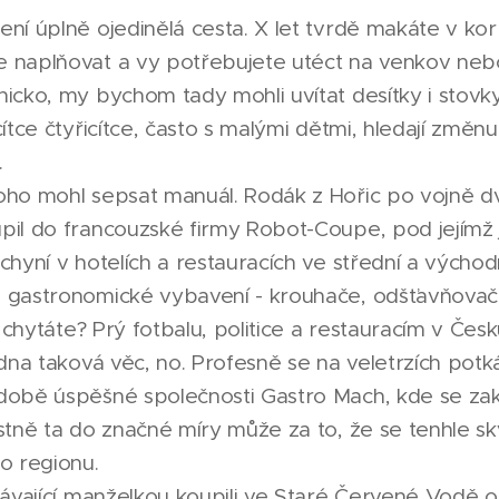
ní úplně ojedinělá cesta. X let tvrdě makáte v kor
 naplňovat a vy potřebujete utéct na venkov nebo
nicko, my bychom tady mohli uvítat desítky i stovk
ítce čtyřicítce, často s malými dětmi, hledají změnu 
.
oho mohl sepsat manuál. Rodák z Hořic po vojně dv
pil do francouzské firmy Robot-Coupe, pod jejímž 
chyní v hotelích a restauracích ve střední a výcho
 gastronomické vybavení - krouhače, odšťavňovače,
se chytáte? Prý fotbalu, politice a restauracím v Čes
edna taková věc, no. Profesně se na veletrzích potk
době úspěšné společnosti Gastro Mach, kde se za
stně ta do značné míry může za to, že se tenhle skv
o regionu.
távající manželkou koupili ve Staré Červené Vodě o