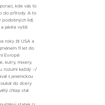
poraci, kde vás to
 do přírody. A to
y podobných lidí,
a jakési vyšší
a roky žil USA a
jménem 11 let do
dní Evropě
 kutry, mixery,
ku rozumí každý :-/
ával s jesenickou
koukal do dcery
ělý chlap stal
puštěný statek (r.