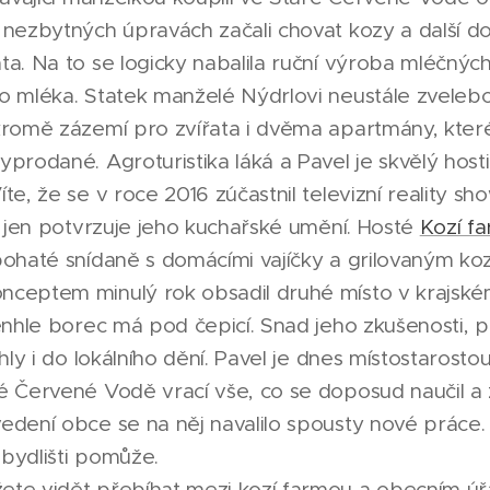
 nezbytných úpravách začali chovat kozy a další d
ta. Na to se logicky nabalila ruční výroba mléčnýc
o mléka. Statek manželé Nýdrlovi neustále zvelebov
kromě zázemí pro zvířata i dvěma apartmány, které
prodané. Agroturistika láká a Pavel je skvělý hosti
te, že se v roce 2016 zúčastnil televizní reality s
ož jen potvrzuje jeho kuchařské umění. Hosté
Kozí f
bohaté snídaně s domácími vajíčky a grilovaným ko
nceptem minulý rok obsadil druhé místo v krajské
enhle borec má pod čepicí. Snad jeho zkušenosti, p
áhly i do lokálního dění. Pavel je dnes místostarost
é Červené Vodě vrací vše, co se doposud naučil a z
edení obce se na něj navalilo spousty nové práce. 
bydlišti pomůže.
ete vidět přebíhat mezi kozí farmou a obecním 