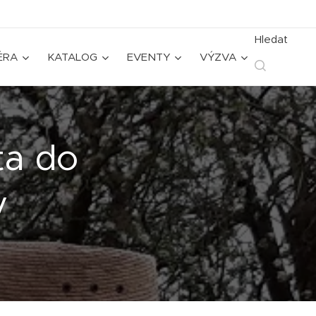
Hledat
ÉRA
KATALOG
EVENTY
VÝZVA
ta do
y