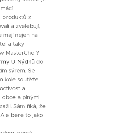
omácí
h produktů z
ali a zvelebují,
 mají nejen na
tel a taky
how MasterChef?
army U Nýdrlů
do
zím sýrem. Se
m kole soutěže
octivost a
ou obce a plnými
ažil. Sám říká, že
Ale bere to jako
úřadem, nemá