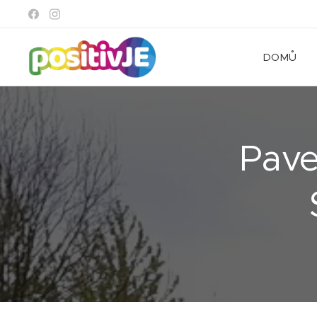
DOMŮ
Pave