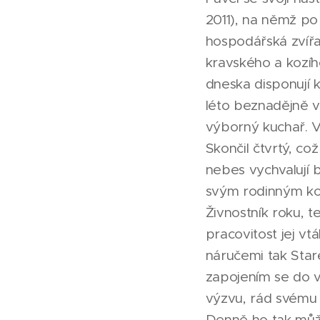
2011), na němž po
hospodářská zvířa
kravského a kozíh
dneska disponují 
léto beznadějně vy
výborný kuchař. Ví
Skončil čtvrtý, c
nebes vychvalují 
svým rodinným ko
Živnostník roku, t
pracovitost jej vt
náručemi tak Star
zapojením se do v
výzvu, rád svému 
Denně ho tak můž