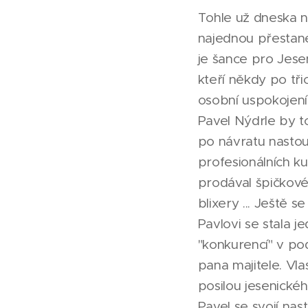
Tohle už dneska ne
najednou přestane
je šance pro Jese
kteří někdy po třic
osobní uspokojení
Pavel Nýdrle by t
po návratu nastou
profesionálních ku
prodával špičkové
blixery ... Ještě 
Pavlovi se stala j
"konkurencí" v po
pana majitele. Vla
posilou jesenickéh
Pavel se svojí nas