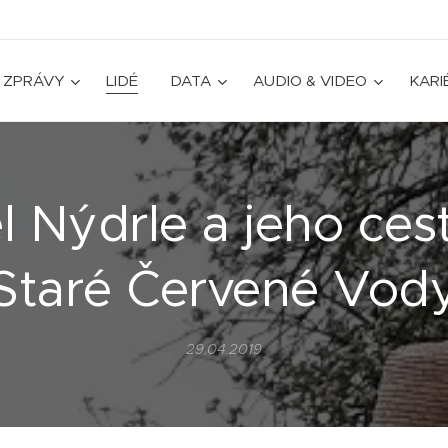
ZPRÁVY
LIDÉ
DATA
AUDIO & VIDEO
KARI
l Nýdrle a jeho ces
Staré Červené Vod
29.04.2019