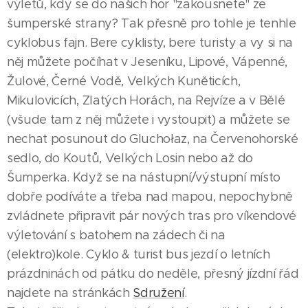
výletů, kdy se do našich hor "zakousnete" ze
šumperské strany? Tak přesně pro tohle je tenhle
cyklobus fajn. Bere cyklisty, bere turisty a vy si na
něj můžete počíhat v Jeseníku, Lipové, Vápenné,
Žulové, Černé Vodě, Velkých Kuněticích,
Mikulovicích, Zlatých Horách, na Rejvíze a v Bělé
(všude tam z něj můžete i vystoupit) a můžete se
nechat posunout do Gluchołaz, na Červenohorské
sedlo, do Koutů, Velkých Losin nebo až do
Šumperka. Když se na nástupní/výstupní místo
dobře podíváte a třeba nad mapou, nepochybně
zvládnete připravit pár nových tras pro víkendové
výletování s batohem na zádech či na
(elektro)kole. Cyklo & turist bus jezdí o letních
prázdninách od pátku do neděle, přesný jízdní řád
najdete na stránkách
Sdružení
.