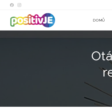
DOMŮ
Otá
r