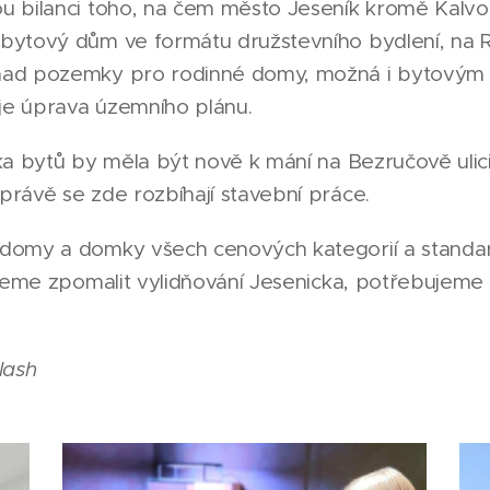
u bilanci toho, na čem město Jeseník kromě Kalvo
bytový dům ve formátu družstevního bydlení, na R
nad pozemky pro rodinné domy, možná i bytovým
je úprava územního plánu.
tka bytů by měla být nově k mání na Bezručově ulici
právě se zde rozbíhají stavební práce.
 domy a domky všech cenových kategorií a stand
chceme zpomalit vylidňování Jesenicka, potřebujeme
lash