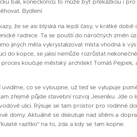
nicku balí, koneckonců to může být překážkou i pro
stěhovat. Bydlení.
azy, že se asi blýská na lepší časy, v krátké době
senické radnice. Ta se pouští do náročných změn ú
imo jiných měla vykrystalizovat místa vhodná k výs
oucí do kopce, se jaksi nemůže rozrůstat nekonečně
 proces koučuje městský architekt Tomáš Pejpek, a
uvidíme, co se vyloupne, už teď se vylupuje pom
 kam zřejmě půjde stavební rozvoj Jeseníku. Jde o l
lvodově ulici. Rýsuje se tam prostor pro rodinné do
ytové domy. Aktuálně se diskutuje nad sítěmi a dop
ulaté razítko" na to, zda a kdy se tam kopne.