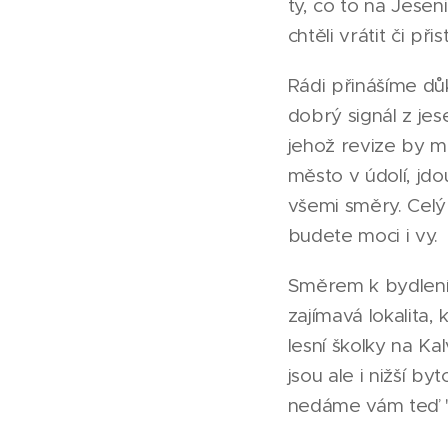
ty, co to na Jese
chtěli vrátit či při
Rádi přinášíme důk
dobrý signál z je
jehož revize by m
město v údolí, jd
všemi směry. Celý
budete moci i vy.
Směrem k bydlení 
zajímavá lokalita,
lesní školky na Ka
jsou ale i nižší b
nedáme vám teď "k