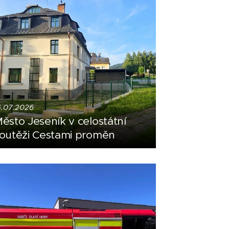
5.07.2026
ěsto Jeseník v celostátní
outěži Cestami proměn