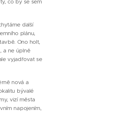
 ty, co by se sem
 chytáme další
zemního plánu,
tavbě. Ono holt,
, a ne úplně
le vyjadřovat se
ěrně nová a
okalitu bývalé
my, vizí města
ravním napojením,