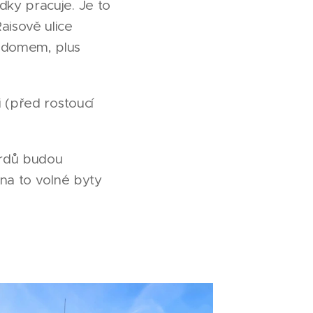
dky pracuje. Je to
aisově ulice
 domem, plus
 (před rostoucí
ardů budou
 na to volné byty