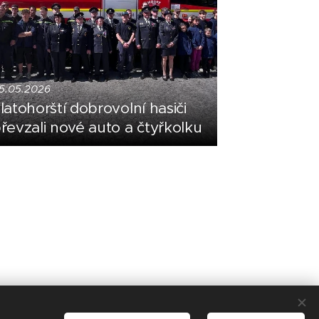
5.05.2026
latohorští dobrovolní hasiči
řevzali nové auto a čtyřkolku