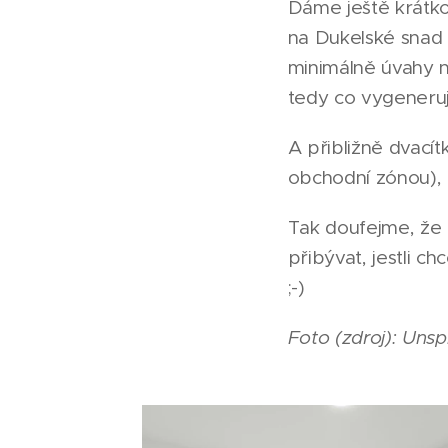
Dáme ještě krátko
na Dukelské snad 
minimálně úvahy 
tedy co vygeneru
A přibližně dvací
obchodní zónou), 
Tak doufejme, že
přibývat, jestli 
;-)
Foto (zdroj): Unsp