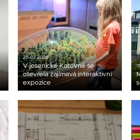
25.07.2026
V jesenické Katovně se
1
otevřela zajímavá interaktivní
M
expozice
s