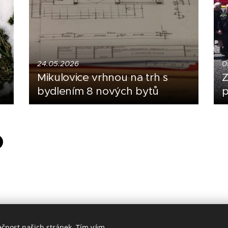
24.05.2026
0
Mikulovice vrhnou na trh s
Z
bydlením 8 nových bytů
p
ečnost našich stránek. Tím vám