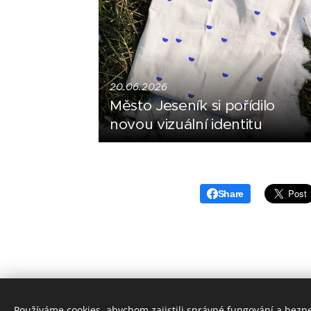
20.06.2026
Město Jeseník si pořídilo
novou vizuální identitu
Share
Používáme cookies, abychom zajistili správné fungování a bezp