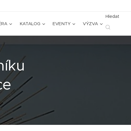
Hledat
ÉRA
KATALOG
EVENTY
VÝZVA
níku
ce