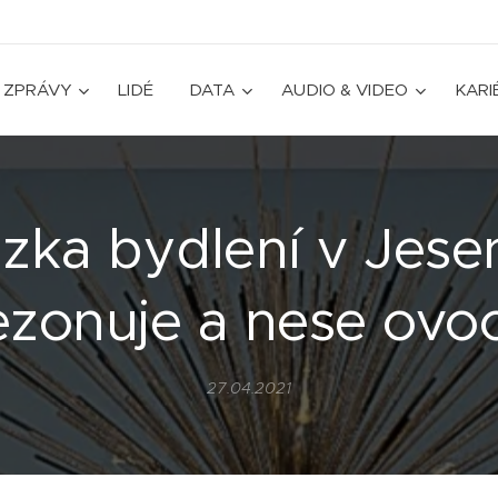
ZPRÁVY
LIDÉ
DATA
AUDIO & VIDEO
KARI
zka bydlení v Jese
ezonuje a nese ovo
27.04.2021