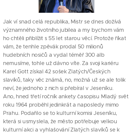
Jak ví snad celá republika, Mistr se dnes dožívá
významného životního jubilea a my bychom vám
ho chtěli přiblížit s 55 let starou věcí. Protože říkat
vám, že tenhle zpěvák prodal 50 milionů
hudebních nosičů a vydal téměř 300 alb
nemusíme, tohle už dávno víte. Za svoji kariéru
Karel Gott získal 42 sošek Zlatých/Českých
slavíků, taky věc známá, no, možná už se ale tolik
neví, že jednoho z nich si přebíral v Jeseníku.
Ano, hned třetí ročník ankety časopisu Mladý svět
roku 1964 proběhl jedinkrát a naposledy mimo
Prahu. Podařilo se to kulturní komisi Jeseníku,
která si usmyslela, že město potřebuje velkou
kulturní akci a vyhlašování Zlatých slavíků se k