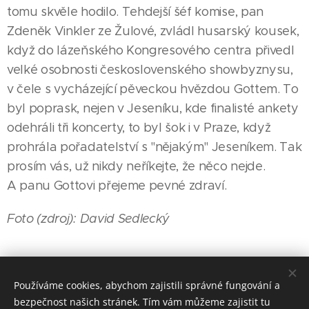
tomu skvěle hodilo. Tehdejší šéf komise, pan
Zdeněk Vinkler ze Žulové, zvládl husarský kousek,
když do lázeňského Kongresového centra přivedl
velké osobnosti československého showbyznysu,
v čele s vycházející pěveckou hvězdou Gottem. To
byl poprask, nejen v Jeseníku, kde finalisté ankety
odehráli tři koncerty, to byl šok i v Praze, když
prohrála pořadatelství s "nějakým" Jeseníkem. Tak
prosím vás, už nikdy neříkejte, že něco nejde.
A panu Gottovi přejeme pevné zdraví.
Foto (zdroj): David Sedlecký
Share
Používáme cookies, abychom zajistili správné fungování a
bezpečnost našich stránek. Tím vám můžeme zajistit tu