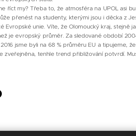
 říct my? Třeba to, že atmosféra na UPOL asi bud
e přenést na studenty, kterými jsou i děcka z Jes
é Evropské unie. Víte, že Olomoucký kraj, stejně ja
 než je evropský průměr. Za sledované období 2004
 2016 jsme byli na 68 % průměru EU a tipujeme, že s
e zveřejněna, tenhle trend přibližování potvrdí. M