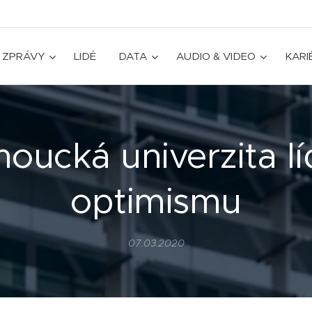
ZPRÁVY
LIDÉ
DATA
AUDIO & VIDEO
KARI
oucká univerzita l
optimismu
07.03.2020