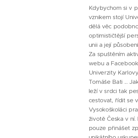
Kdybychom si v pos
vznikem stojí Uni
dělá věc podobnou 
optimističtější p
unii a její působe
Za spuštěním aktiv
webu a Facebooku 
Univerzity Karlov
Tomáše Bati ... Ja
leží v srdci tak 
cestovat, řídit se
Vysokoškoláci prac
životě Česka v ní
pouze přinášet zp
unikátního uskupe