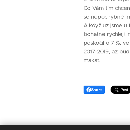
Co Vám tím chceme
se nepochybně můž
A když už jsme u t
bohatne rychleji,
poskočil o 7 %, ve
2017-2019, až bud
makat.
Share