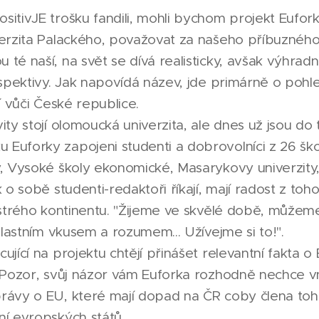
itivJE trošku fandili, mohli bychom projekt Euforka
verzita Palackého, považovat za našeho příbuzného.
té naší, na svět se dívá realisticky, avšak výhradn
erspektivy. Jak napovídá název, jde primárně o poh
ní vůči České republice.
ity stojí olomoucká univerzita, ale dnes už jsou d
Euforky zapojeni studenti a dobrovolníci z 26 ško
y, Vysoké školy ekonomické, Masarykovy univerzity,
k o sobě studenti-redaktoři říkají, mají radost z to
pestrého kontinentu. "Žijeme ve skvělé době, může
 vlastním vkusem a rozumem... Užívejme si to!".
ující na projektu chtějí přinášet relevantní fakta o
. Pozor, svůj názor vám Euforka rozhodně nechce v
rávy o EU, které mají dopad na ČR coby člena toh
ní evropských států.