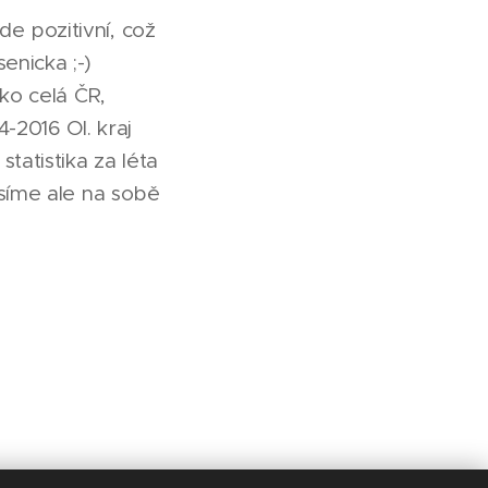
e pozitivní, což
enicka ;-)
ko celá ČR,
-2016 Ol. kraj
tatistika za léta
usíme ale na sobě