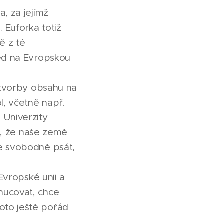
, za jejímž
 Euforka totiž
ě z té
led na Evropskou
o tvorby obsahu na
l, včetně např.
 Univerzity
ho, že naše země
me svobodně psát,
 Evropské unii a
nucovat, chce
oto ještě pořád